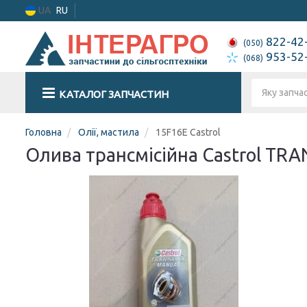
UA
RU
822-42
(050)
953-52
(068)
КАТАЛОГ ЗАПЧАСТИН
Головна
Олії, мастила
15F16E Castrol
Олива трансмісійна Castrol TR