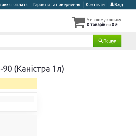
авка і оплата
Гарантія та повернення
Контакти
Вхід
У вашому кошику
0 товарів
на
0 ₴
Пошук
90 (Каністра 1л)