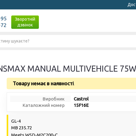
Дост
-95
Зворотній
-72
дзвінок
ANSMAX MANUAL MULTIVEHICLE 75W-
Товару немає в наявності
.
Виробник
Castrol
Каталожний номер
15F16E
GL-4
MB 235.72
Meets WSD-M2C200-C