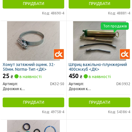
ПРИДБАТИ
ПРИДБАТИ
Код: 48690-4
Код: 48881-4
Топ продажів
Хомут затяжний оцинк. 32-
Шприц важільно-плунжерний
50мм. Norma-Тип <ДК>
400см.куб <ДК>
25
450
₴
в наявності
₴
в наявності
Артикул:
DK32-50
Артикул:
DK-3932
Дорожня карта
Дорожня карта
ПРИДБАТИ
ПРИДБАТИ
Код: 49758-4
Код: 54386-4