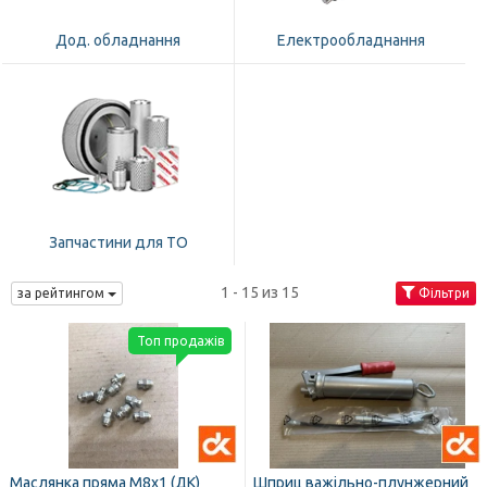
Дод. обладнання
Електрообладнання
Запчастини для ТО
1 - 15 из 15
за рейтингом
Фільтри
Топ продажів
Маслянка пряма М8x1 (ДК)
Шприц важільно-плунжерний