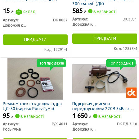
300 см. куб (ДК)
15
585
₴
склад
₴
в наявності
Артикул:
DK-3931
Артикул:
DK-0007
Дорожня карта
Дорожня карта
ПРИДБАТИ
ПРИДБАТИ
Код: 12898-4
Код: 12291-1
Топ продажів
Топ продажів
Ремкомплект гідроциліндра
Підігрівач двигуна
ЦС-50 (вир-во Рось-Гума)
передпусковий 220В 3кВт з
помпою (ДК)
95
1 650
₴
в наявності
₴
в наявності
Артикул:
Р/К-4011
Артикул:
DK-ПД-3-10
Рось-гума
Дорожня карта