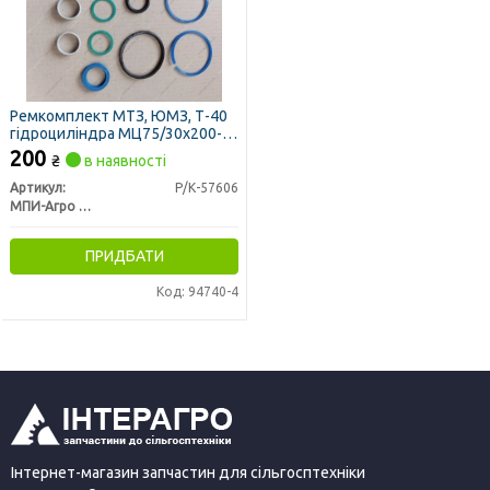
Ремкомплект МТЗ, ЮМЗ, Т-40
гідроциліндра МЦ75/30х200-
3.44 ТОВ "ГІДРОСИЛА-ТЕТІС"
200
₴
в наявності
(вир-во МПИ-Агро, м.
Мелітополь)
Артикул:
Р/К-57606
МПИ-Агро ООО TM RINGROUP
ПРИДБАТИ
Код: 94740-4
Інтернет-магазин запчастин для сільгосптехніки