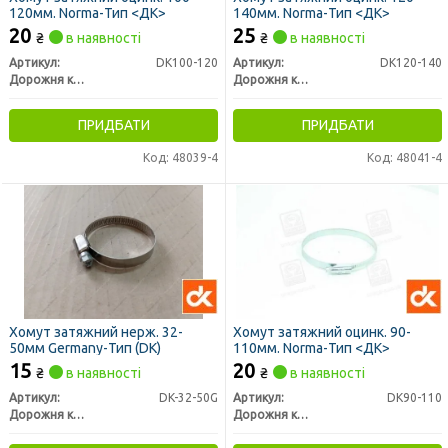
120мм. Norma-Тип <ДК>
140мм. Norma-Тип <ДК>
20
25
₴
в наявності
₴
в наявності
Артикул:
DK100-120
Артикул:
DK120-140
Дорожня карта
Дорожня карта
ПРИДБАТИ
ПРИДБАТИ
Код: 48039-4
Код: 48041-4
Хомут затяжний нерж. 32-
Хомут затяжний оцинк. 90-
50мм Germany-Тип (DK)
110мм. Norma-Тип <ДК>
15
20
₴
в наявності
₴
в наявності
Артикул:
DK-32-50G
Артикул:
DK90-110
Дорожня карта
Дорожня карта