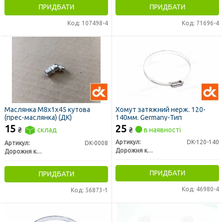
ПРИДБАТИ
ПРИДБАТИ
Код: 107498-4
Код: 71696-4
Маслянка М8х1x45 кутова
Хомут затяжний нерж. 120-
(прес-маслянка) (ДК)
140мм. Germany-Тип
15
25
₴
склад
₴
в наявності
Артикул:
DK-120-140
Артикул:
DK-0008
Дорожня карта
Дорожня карта
ПРИДБАТИ
ПРИДБАТИ
Код: 46980-4
Код: 56873-1