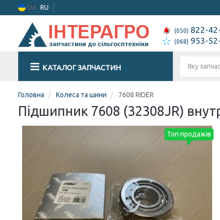
UA
RU
822-42
(050)
953-52
(068)
КАТАЛОГ ЗАПЧАСТИН
Головна
Колеса та шини
7608 RIDER
Підшипник 7608 (32308JR) внутр. 
Топ продажів