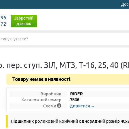
Дост
-95
Зворотній
-72
дзвінок
пер. ступ. ЗІЛ, МТЗ, Т-16, 25, 40 (R
Товару немає в наявності
.
Виробник
RIDER
Каталожний номер
7608
Схеми
дивитися →
Підшипник роликовий конічний однорядний розмір 40х9