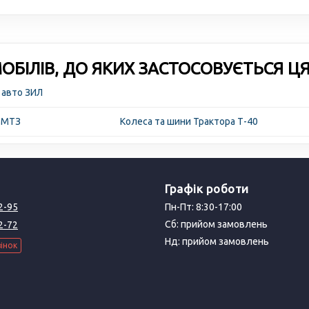
БІЛІВ, ДО ЯКИХ ЗАСТОСОВУЄТЬСЯ Ц
 авто ЗИЛ
а МТЗ
Колеса та шини Трактора Т-40
Графік роботи
2-95
Пн-Пт: 8:30-17:00
Сб: прийом замовлень
2-72
Нд: прийом замовлень
інок