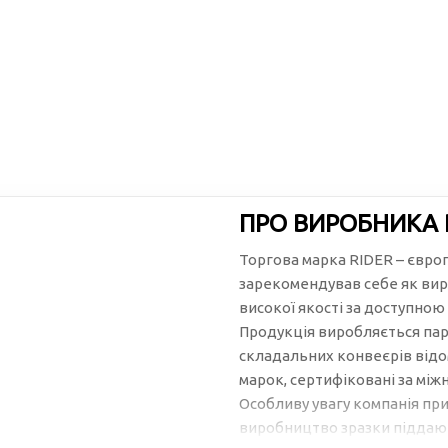
ПРО ВИРОБНИКА 
Торгова марка RIDER – євро
зарекомендував себе як вир
високої якості за доступною
Продукція виробляється пар
складальних конвеєрів відо
марок, сертифіковані за між
Особливу увагу компанія при
виробництво зразки піддают