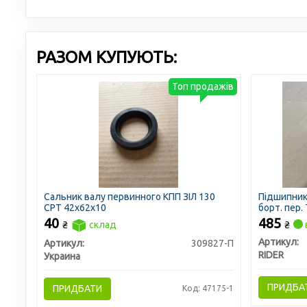
РАЗОМ КУПУЮТЬ:
Топ продажів
Сальник валу первинного КПП ЗІЛ 130
Підшипник
СРТ 42х62х10
борт. пер. 
40
485
₴
склад
₴
Артикул:
Артикул:
309827-П
RIDER
Украина
ПРИДБА
ПРИДБАТИ
Код: 47175-1