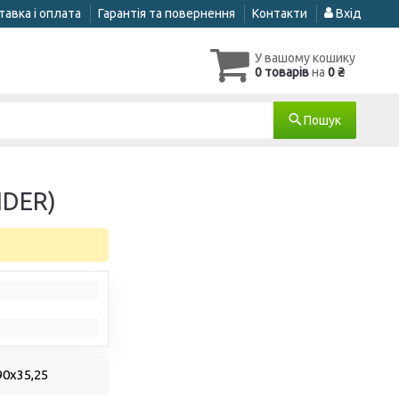
авка і оплата
Гарантія та повернення
Контакти
Вхід
У вашому кошику
0 товарів
на
0 ₴
Пошук
IDER)
0х35,25