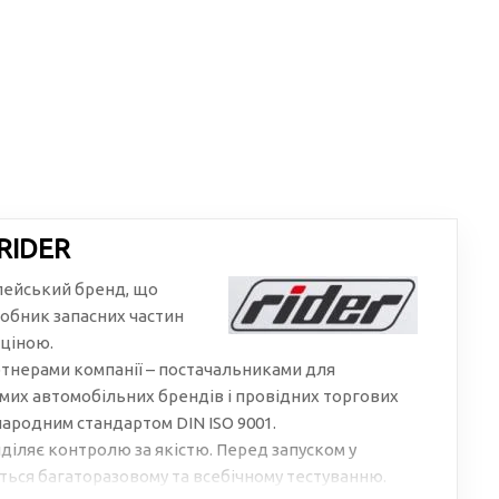
RIDER
пейський бренд, що
обник запасних частин
 ціною.
тнерами компанії – постачальниками для
мих автомобільних брендів і провідних торгових
народним стандартом DIN ISO 9001.
діляє контролю за якістю. Перед запуском у
ься багаторазовому та всебічному тестуванню.