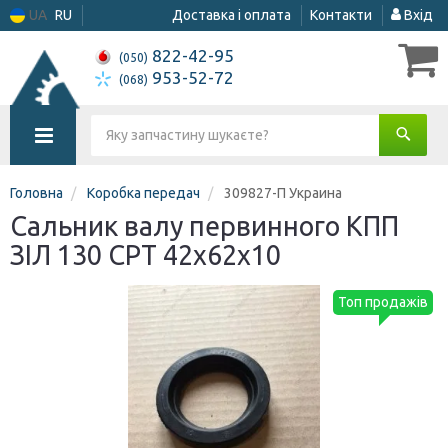
UA
RU
Доставка і оплата
Контакти
Вхід
822-42-95
(050)
953-52-72
(068)
Головна
Коробка передач
309827-П Украина
Сальник валу первинного КПП
ЗІЛ 130 СРТ 42х62х10
Топ продажів