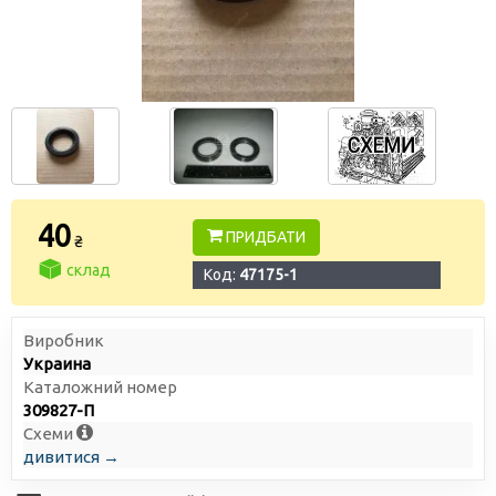
40
ПРИДБАТИ
₴
склад
Код:
47175-1
Виробник
Украина
Каталожний номер
309827-П
Схеми
дивитися →