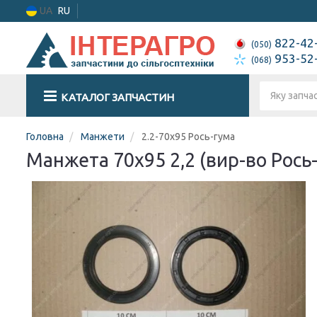
UA
RU
822-42
(050)
953-52
(068)
КАТАЛОГ ЗАПЧАСТИН
Головна
Манжети
2.2-70х95 Рось-гума
Манжета 70х95 2,2 (вир-во Рось