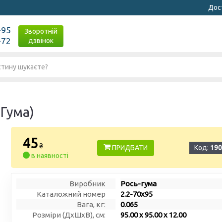
Дост
-95
Зворотній
-72
дзвінок
-Гума)
45
₴
ПРИДБАТИ
Код:
190
в наявності
Виробник
Рось-гума
Каталожний номер
2.2-70х95
Вага, кг:
0.065
Розміри (ДxШxВ), см:
95.00 x 95.00 x 12.00