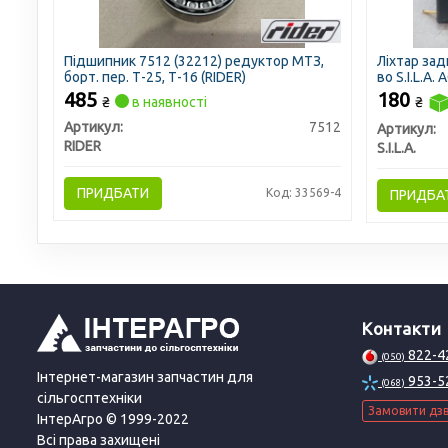
Підшипник 7512 (32212) редуктор МТЗ,
Ліхтар зад
борт. пер. Т-25, Т-16 (RIDER)
во S.I.L.A. 
485
180
₴
в наявності
₴
Артикул:
7512
Артикул:
RIDER
S.I.L.A.
ПРИДБАТИ
Код: 33569-4
ПРИДБА
Контакти
822-4
(050)
Інтернет-магазин запчастин для
953-5
(068)
сільгосптехніки
Замовити дзв
ІнтерАгро © 1999-2022
Всі права захищені