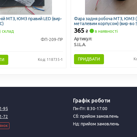
ній МТЗ, ЮМЗ правий LED (вир-
Фара задня робоча МТЗ, ЮМЗ (
AC)
металевим корпусом) (вир-во S.I
365
склад
₴
в наявності
Артикул:
ФП-209-ПР
S.I.L.A.
ПРИДБАТИ
К
ТИ
Код: 118735-1
Графік роботи
2-95
Пн-Пт: 8:30-17:00
Сб: прийом замовлень
2-72
Нд: прийом замовлень
інок