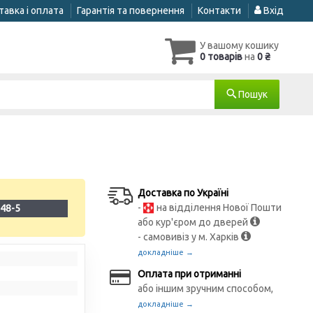
авка і оплата
Гарантія та повернення
Контакти
Вхід
У вашому кошику
0 товарів
на
0 ₴
Пошук
Доставка по Україні
-
на відділення Нової Пошти
48-5
або кур'єром до дверей
- самовивіз у м. Харків
докладніше →
Оплата при отриманні
або іншим зручним способом,
докладніше →