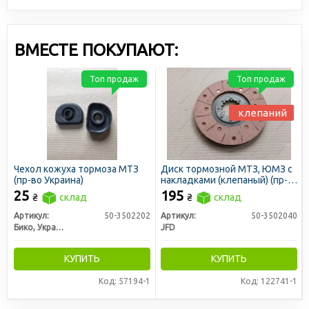
ВМЕСТЕ ПОКУПАЮТ:
Топ продаж
Топ продаж
клепаний
Чехол кожуха тормоза МТЗ
Диск тормозной МТЗ, ЮМЗ с
(пр-во Украина)
накладками (клепаный) (пр-
во JFD)
25
195
₴
склад
₴
склад
Артикул:
50-3502202
Артикул:
50-3502040
Бико, Украина
JFD
КУПИТЬ
КУПИТЬ
Код: 57194-1
Код: 122741-1