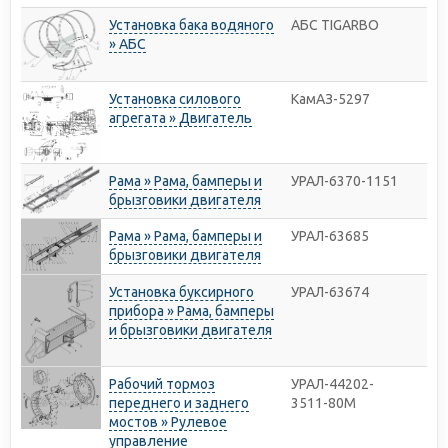
Установка бака водяного
АБС TIGARBO
» АБС
Установка силового
КамАЗ-5297
агрегата » Двигатель
Рама » Рама, бамперы и
УРАЛ-6370-1151
брызговики двигателя
Рама » Рама, бамперы и
УРАЛ-63685
брызговики двигателя
Установка буксирного
УРАЛ-63674
прибора » Рама, бамперы
и брызговики двигателя
Рабочий тормоз
УРАЛ-44202-
переднего и заднего
3511-80М
мостов » Рулевое
управление