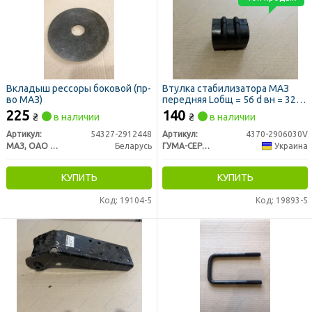
Вкладыш рессоры боковой (пр-
Втулка стабилизатора МАЗ
во МАЗ)
передняя Lобщ = 56 d вн = 32
(Vigo)
225
140
₴
в наличии
₴
в наличии
Артикул:
54327-2912448
Артикул:
4370-2906030V
МАЗ, ОАО «Минский автомобильный завод»
Беларусь
ГУМА-СЕРВІС УКРАЇНА
Украина
КУПИТЬ
КУПИТЬ
Код: 19104-5
Код: 19893-5