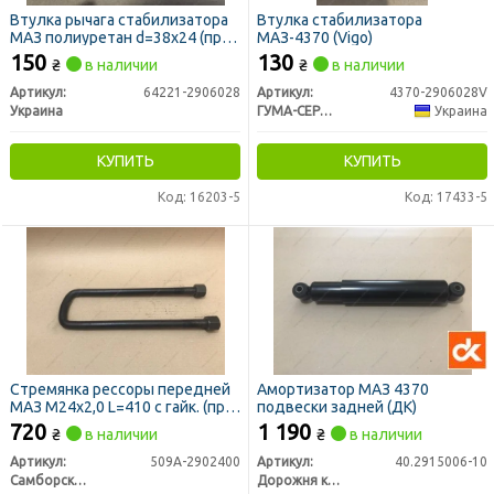
Втулка рычага стабилизатора
Втулка стабилизатора
МАЗ полиуретан d=38х24 (пр-
МАЗ-4370 (Vigo)
во Украина)
150
130
₴
в наличии
₴
в наличии
Артикул:
64221-2906028
Артикул:
4370-2906028V
Украина
ГУМА-СЕРВІС УКРАЇНА
Украина
КУПИТЬ
КУПИТЬ
Код: 16203-5
Код: 17433-5
Стремянка рессоры передней
Амортизатор МАЗ 4370
МАЗ М24х2,0 L=410 с гайк. (пр-
подвески задней (ДК)
во Самборский ДЭМЗ)
720
1 190
₴
в наличии
₴
в наличии
Артикул:
509А-2902400
Артикул:
40.2915006-10
Самборский ДЕМЗ, г. Самбор
Дорожня карта