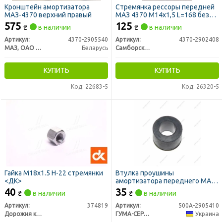
Кронштейн амортизатора
Стремянка рессоры передней
МАЗ-4370 верхний правый
МАЗ 4370 М14х1,5 L=168 без
гаек (пр-во Самборский ДЭМЗ)
575
125
₴
в наличии
₴
в наличии
Артикул:
4370-2905540
Артикул:
4370-2902408
МАЗ, ОАО «Минский автомобильный завод»
Беларусь
Самборский ДЕМЗ, г. Самбор
КУПИТЬ
КУПИТЬ
Код: 22683-5
Код: 26320-5
Гайка M18x1.5 H-22 стремянки
Втулка проушины
<ДК>
амортизатора переднего МАЗ
(пр-во РТИ)
40
35
₴
в наличии
₴
в наличии
Артикул:
374819
Артикул:
500А-2905410
Дорожня карта
ГУМА-СЕРВІС УКРАЇНА
Украина