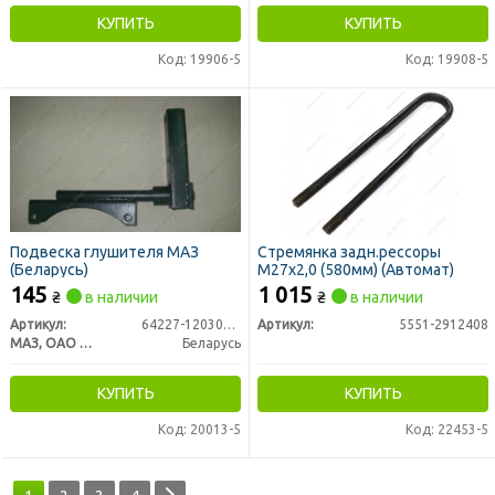
КУПИТЬ
КУПИТЬ
Код: 19906-5
Код: 19908-5
Подвеска глушителя МАЗ
Стремянка задн.рессоры
(Беларусь)
М27х2,0 (580мм) (Автомат)
145
1 015
₴
в наличии
₴
в наличии
Артикул:
64227-1203063-01
Артикул:
5551-2912408
МАЗ, ОАО «Минский автомобильный завод»
Беларусь
КУПИТЬ
КУПИТЬ
Код: 20013-5
Код: 22453-5