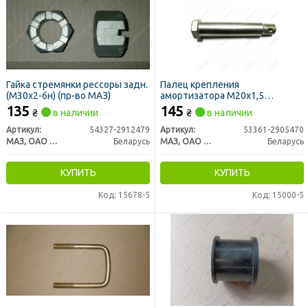
Гайка стремянки рессоры задн.
Палец крепления
(М30х2-6н) (пр-во МАЗ)
амортизатора М20х1,5
(нижний) (пр-во МАЗ)
135
145
₴
в наличии
₴
в наличии
Артикул:
54327-2912479
Артикул:
53361-2905470
МАЗ, ОАО «Минский автомобильный завод»
Беларусь
МАЗ, ОАО «Минский автомобильный завод»
Беларусь
КУПИТЬ
КУПИТЬ
Код: 15678-5
Код: 15000-5