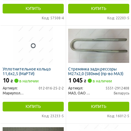
КУПИТЬ
КУПИТЬ
Код: 57508-4
Код: 22203-5
Уплотнительное кольцо
Стремянка задн.рессоры
11,6х2,5 (МаРТИ)
М27х2,0 (580мм) (пр-во МАЗ)
10
1 045
₴
в наличии
₴
в наличии
Артикул:
012-016-25-2-2
Артикул:
5551-2912408
Мариуполь РТИ
МАЗ, ОАО «Минский автомобильный завод»
Беларусь
КУПИТЬ
КУПИТЬ
Код: 23233-5
Код: 16012-5