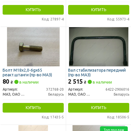
КУПИТЬ
КУПИТЬ
Код: 27897-4
Код: 55973-4
Болт М18x2,0-6gx65
Вал стабилизатора передний
реакт.штанги (пр-во МАЗ)
(пр-во МАЗ)
80
2 515
₴
в наличии
₴
в наличии
Артикул:
372768-20
Артикул:
6422-2906016
МАЗ, ОАО «Минский автомобильный завод»
Беларусь
МАЗ, ОАО «Минский автомобильный завод»
Беларусь
КУПИТЬ
КУПИТЬ
Код: 17435-5
Код: 18506-5
Топ продаж