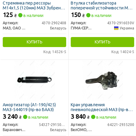
Стремянка пер.рессоры
Втулка стабилизатора
М14х1,5 (120мм) МАЗ Зубренок
поперечной устойчивости МАЗ
(пр-во МАЗ)
задняя (Vigo)
125
150
₴
в наличии
₴
в наличии
Артикул:
4370-2902408
Артикул:
4370-2916030V
МАЗ, ОАО «Минский автомобильный завод»
Беларусь
ГУМА-СЕРВІС УКРАЇНА
Украина
КУПИТЬ
КУПИТЬ
Код: 14526-5
Код: 14024-5
Амортизатор (А1-190/425)
Кран управления
МАЗ-544019 (пр-во БААЗ)
пневмоподвеской МАЗ (пр-во
БелОМО)
3 240
3 840
₴
в наличии
₴
в наличии
Артикул:
54327-2915006-60
Артикул:
64221-2935200
Барановичский Автоагрегатный Завод,ОАО
Беларусь
БелОМО, Беларусь