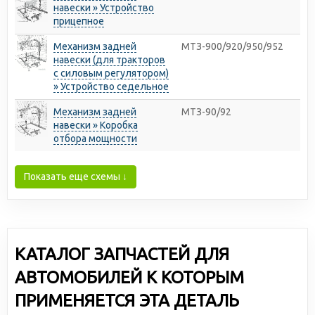
навески » Устройство
прицепное
Механизм задней
МТЗ-900/920/950/952
навески (для тракторов
с силовым регулятором)
» Устройство седельное
Механизм задней
МТЗ-90/92
навески » Коробка
отбора мощности
Показать еще схемы ↓
КАТАЛОГ ЗАПЧАСТЕЙ ДЛЯ
АВТОМОБИЛЕЙ К КОТОРЫМ
ПРИМЕНЯЕТСЯ ЭТА ДЕТАЛЬ