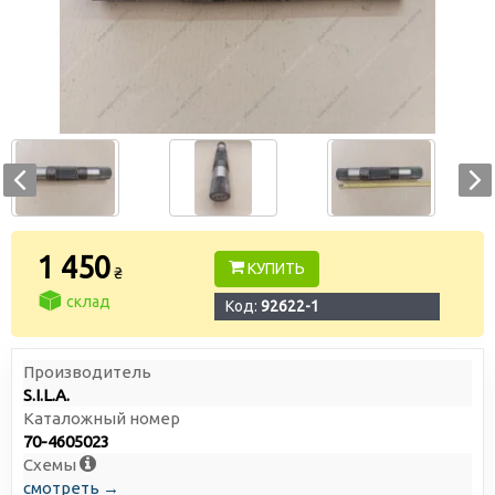
1 450
КУПИТЬ
₴
склад
Код:
92622-1
Производитель
S.I.L.A.
Каталожный номер
70-4605023
Схемы
смотреть →