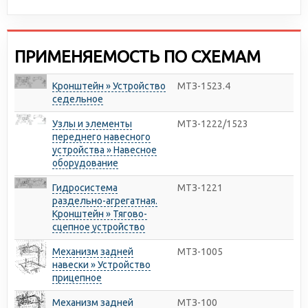
ПРИМЕНЯЕМОСТЬ ПО СХЕМАМ
Кронштейн » Устройство
МТЗ-1523.4
седельное
Узлы и элементы
МТЗ-1222/1523
переднего навесного
устройства » Навесное
оборудование
Гидросистема
МТЗ-1221
раздельно-агрегатная.
Кронштейн » Тягово-
сцепное устройство
Механизм задней
МТЗ-1005
навески » Устройство
прицепное
Механизм задней
МТЗ-100