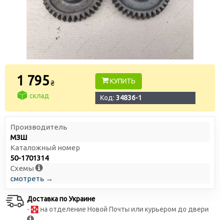
1 795
КУПИТЬ
₴
склад
Код:
34836-1
Производитель
МЗШ
Каталожный номер
50-1701314
Схемы
смотреть →
Доставка по Украине
-
на отделение Новой Почты или курьером до двери