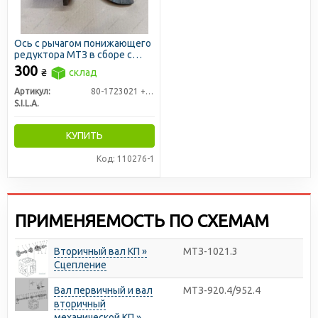
Ось с рычагом понижающего
редуктора МТЗ в сборе с
вилкой (пр-во S.I.L.A. AC)
300
₴
склад
Артикул:
80-1723021 + 70-1723020
S.I.L.A.
КУПИТЬ
Код: 110276-1
ПРИМЕНЯЕМОСТЬ ПО СХЕМАМ
Вторичный вал КП »
МТЗ-1021.3
Сцепление
Вал первичный и вал
МТЗ-920.4/952.4
вторичный
механической КП »