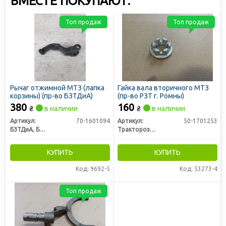
ВМЕСТЕ ПОКУПАЮТ:
Топ продаж
Топ продаж
Рычаг отжимной МТЗ (лапка
Гайка вала вторичного МТЗ
корзины) (пр-во БЗТДиА)
(пр-во РЗТ г. Ромны)
380
160
₴
в наличии
₴
в наличии
Артикул:
70-1601094
Артикул:
50-1701253
БЗТДиА, Беларусь
Тракторозапчасть г. Ромны
КУПИТЬ
КУПИТЬ
Код: 9692-5
Код: 53273-4
Топ продаж