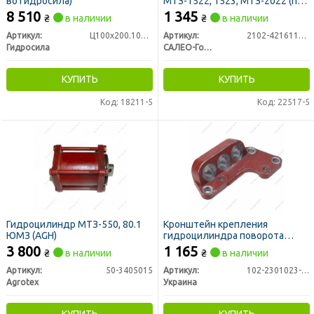
во Гидросила)
МТЗ-1522, 1523, МТЗ-2022 (пр-
во Гидропривод)
8 510
1 345
₴
в наличии
₴
в наличии
Артикул:
Ц100х200.100-40-200
Артикул:
2102-4216110-Б
Гидросила
САЛЕО-Гомель ОАО
КУПИТЬ
КУПИТЬ
Код: 18211-5
Код: 22517-5
Гидроцилиндр МТЗ-550, 80.1
Кронштейн крепления
ЮМЗ (AGH)
гидроцилиндра поворота
ЦС-50 (МТЗ-82) (пр-во Украина)
3 800
1 165
₴
в наличии
₴
в наличии
Артикул:
50-3405015
Артикул:
102-2301023-01
Agrotex
Украина
КУПИТЬ
КУПИТЬ