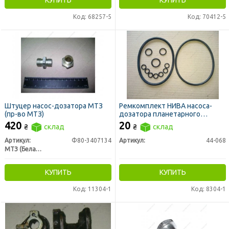
Код: 68257-5
Код: 70412-5
Штуцер насос-дозатора МТЗ
Ремкомплект НИВА насоса-
(пр-во МТЗ)
дозатора планетарного
ГА-36000А
420
20
₴
склад
₴
склад
Артикул:
Ф80-3407134
Артикул:
44-068
МТЗ (Беларусь)
КУПИТЬ
КУПИТЬ
Код: 11304-1
Код: 8304-1