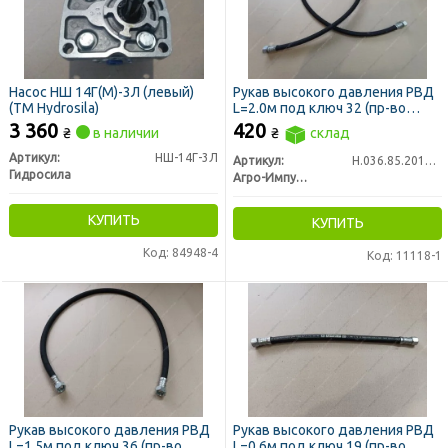
Насос НШ 14Г(М)-3Л (левый)
Рукав высокого давления РВД
(ТМ Hydrosila)
L=2.0м под ключ 32 (пр-во
Агро-Импульс)
3 360
420
₴
в наличии
₴
склад
Артикул:
НШ-14Г-3Л
Артикул:
Н.036.85.2010 1SN
Гидросила
Агро-Импульс
КУПИТЬ
КУПИТЬ
Код: 84948-4
Код: 11118-1
Рукав высокого давления РВД
Рукав высокого давления РВД
L=1.5м под ключ 36 (пр-во
L=0.6м под ключ 19 (пр-во