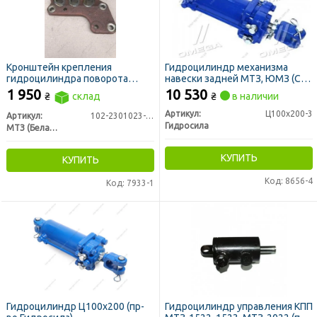
Кронштейн крепления
Гидроцилиндр механизма
гидроцилиндра поворота
навески задней МТЗ, ЮМЗ (С
ЦС-50 (МТЗ-82)
100/40х200) (пр-во Гидросила)
1 950
10 530
₴
склад
₴
в наличии
Артикул:
Ц100х200-3
Артикул:
102-2301023-01
Гидросила
МТЗ (Беларусь)
КУПИТЬ
КУПИТЬ
Код: 8656-4
Код: 7933-1
Гидроцилиндр Ц100х200 (пр-
Гидроцилиндр управления КПП