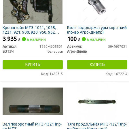
Кронштейн МТЗ-1021, 1025,
Болт гидроарматуры короткий
1221, 921, 900, 920, 950, 952
(пр-во Агро-Днепр)
правый ((тяги 1220-4605530-
3 935
100
₴
в наличии
₴
в наличии
01,с гидроподьемником) (пр-
во ВЗТЗЧ)
Артикул:
1220-4605501
Артикул:
50-4607031
ВЗТЗЧ
Беларусь
Агро-Днепр
КУПИТЬ
КУПИТЬ
Код: 14503-5
Код: 16722-4
Вал поворотный МТЗ-1221 (пр-
Тяга продольная МТЗ-1221 (пр-
во МТЗ)
во Руслан-Комплект)