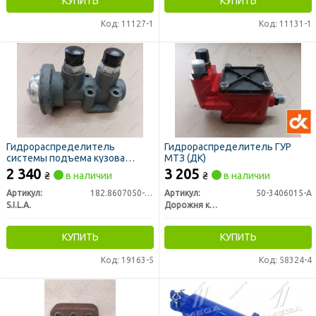
КУПИТЬ
КУПИТЬ
Код: 11127-1
Код: 11131-1
Гидрораспределитель
Гидрораспределитель ГУР
системы подъема кузова
МТЗ (ДК)
КАМАЗ (пр-во S.I.L.A. AC)
2 340
3 205
₴
в наличии
₴
в наличии
Артикул:
182.8607050-01
Артикул:
50-3406015-А
S.I.L.A.
Дорожня карта
КУПИТЬ
КУПИТЬ
Код: 19163-5
Код: 58324-4