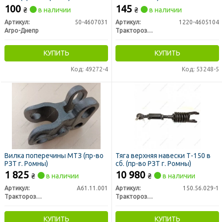
100
145
₴
в наличии
₴
в наличии
Артикул:
50-4607031
Артикул:
1220-4605104
Агро-Днепр
Тракторозапчасть г. Ромны
КУПИТЬ
КУПИТЬ
Код: 49272-4
Код: 53248-5
Вилка поперечины МТЗ (пр-во
Тяга верхняя навески Т-150 в
РЗТ г. Ромны)
сб. (пр-во РЗТ г. Ромны)
1 825
10 980
₴
в наличии
₴
в наличии
Артикул:
А61.11.001
Артикул:
150.56.029-1
Тракторозапчасть г. Ромны
Тракторозапчасть г. Ромны
КУПИТЬ
КУПИТЬ