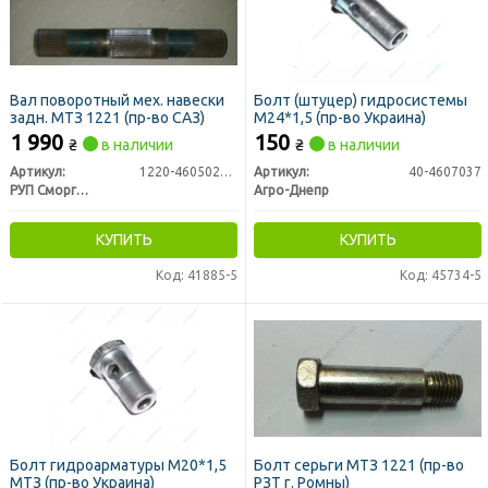
Вал поворотный мех. навески
Болт (штуцер) гидросистемы
задн. МТЗ 1221 (пр-во САЗ)
М24*1,5 (пр-во Украина)
1 990
150
₴
в наличии
₴
в наличии
Артикул:
1220-4605023-Б
Артикул:
40-4607037
РУП Сморгонский агрегатный завод г. Сморгонь РБ
Агро-Днепр
КУПИТЬ
КУПИТЬ
Код: 41885-5
Код: 45734-5
Болт гидроарматуры М20*1,5
Болт серьги МТЗ 1221 (пр-во
МТЗ (пр-во Украина)
РЗТ г. Ромны)