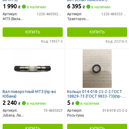
1 990
6 395
₴
в наличии
₴
в наличии
Артикул:
1220-4605023-Б
Артикул:
1220-4605530-01
МТЗ (Беларусь)
Тракторозапчасть г. Ромны
КУПИТЬ
КУПИТЬ
Код: 19057-5
Код: 23216-5
Вал поворотный МТЗ (пр-во
Кольцо 014-018-25-2-2 ГОСТ
Юбана)
18829-73 (ГОСТ 9833-73)(пр-во
Украина)
2 240
5
₴
в наличии
₴
в наличии
Артикул:
70-4605023
Артикул:
014-018-25-2-2
Jubana, Литва
Рось-гума
КУПИТЬ
КУПИТЬ