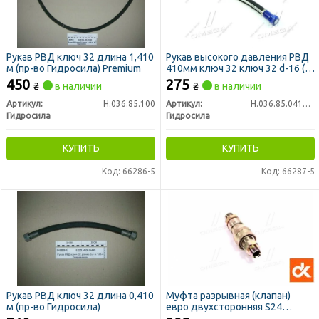
Рукав РВД ключ 32 длина 1,410
Рукав высокого давления РВД
м (пр-во Гидросила) Premium
410мм ключ 32 ключ 32 d-16 (2
SN) (пр-во Гидросила)
450
275
₴
в наличии
₴
в наличии
Артикул:
Н.036.85.100
Артикул:
Н.036.85.0410 2SN
Гидросила
Гидросила
КУПИТЬ
КУПИТЬ
Код: 66286-5
Код: 66287-5
Рукав РВД ключ 32 длина 0,410
Муфта разрывная (клапан)
м (пр-во Гидросила)
евро двухсторонняя S24
(М20х1,5) <ДК>