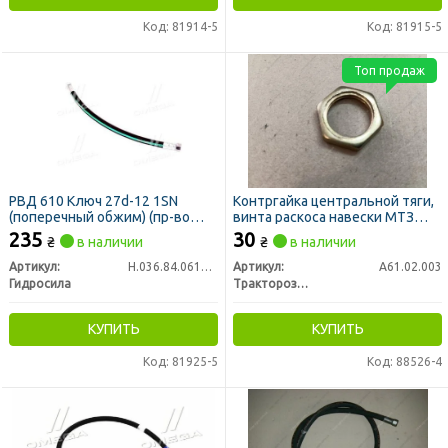
Код: 81914-5
Код: 81915-5
Топ продаж
РВД 610 Ключ 27d-12 1SN
Контргайка центральной тяги,
(поперечный обжим) (пр-во
винта раскоса навески МТЗ
Гидросила)
М30х3 H=8мм (пр-во РЗТ г.
235
30
₴
в наличии
₴
в наличии
Ромны)
Артикул:
Н.036.84.0610 1SN
Артикул:
А61.02.003
Гидросила
Тракторозапчасть г. Ромны
КУПИТЬ
КУПИТЬ
Код: 81925-5
Код: 88526-4