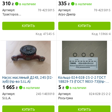
310
335
₴
в наличии
₴
в наличии
Артикул:
70-4235015
Артикул:
70-4235015
Тракторозапчасть г. Ромны
Агро-Днепр
КУПИТЬ
КУПИТЬ
Код: 47545-5
Код: 15966-4
Насос масляный Д243, 245 (32-
Кольцо 024-028-25-2-2 ГОСТ
зуб) (пр-во S.I.L.A)
18829-73 (ГОСТ 9833-73)(пр-во
Украина)
1 665
5
₴
в наличии
₴
в наличии
Артикул:
245-1403010
Артикул:
024-028-25-2-2
S.I.L.A.
Рось-гума
КУПИТЬ
КУПИТЬ