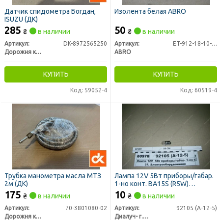
Датчик спидометра Богдан,
Изолента белая ABRO
ISUZU (ДК)
285
50
₴
в наличии
₴
в наличии
Артикул:
DK-8972565250
Артикул:
ET-912-18-10-WHT
Дорожня карта
ABRO
КУПИТЬ
КУПИТЬ
Код: 59052-4
Код: 60519-4
Трубка манометра масла МТЗ
Лампа 12V 5Вт приборы/габар.
2м (ДК)
1-но конт. BA15S (R5W)
(ДИАЛУЧ)
175
10
₴
в наличии
₴
в наличии
Артикул:
70-3801080-02
Артикул:
92105 (А-12-5)
Дорожня карта
Диалуч- г.Москва