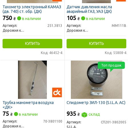
Тахометр электронный КАМАЗ
Датчик давления масла
(дв. 740) ст. обр. (ДК)
аварийный ГАЗ, УАЗ (ДК)
750
105
₴
в наличии
₴
в наличии
Артикул:
251.3813
Артикул:
ММ111В
Дорожня карта
Дорожня карта
КУПИТЬ
КУПИТЬ
Код: 46452-4
Код: 55808-4
Топ продаж
Трубка манометра воздуха
Спидометр ЗИЛ-130 (S.I.L.A. AC)
<ДК>
75
935
₴
в наличии
₴
склад
Артикул:
70-3801100
Артикул:
СП201-3802005
Дорожня карта
S.I.L.A.