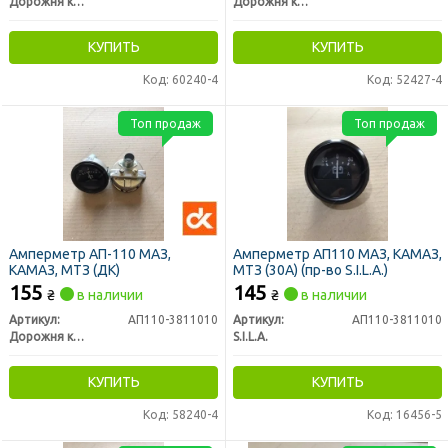
Дорожня карта
Дорожня карта
КУПИТЬ
КУПИТЬ
Код: 60240-4
Код: 52427-4
Топ продаж
Топ продаж
Амперметр АП-110 МАЗ,
Амперметр АП110 МАЗ, КАМАЗ,
КАМАЗ, МТЗ (ДК)
МТЗ (30А) (пр-во S.I.L.A.)
155
145
₴
в наличии
₴
в наличии
Артикул:
АП110-3811010
Артикул:
АП110-3811010
Дорожня карта
S.I.L.A.
КУПИТЬ
КУПИТЬ
Код: 58240-4
Код: 16456-5