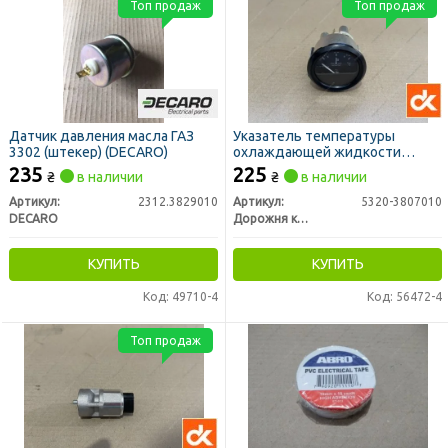
Топ продаж
Топ продаж
Датчик давления масла ГАЗ
Указатель температуры
3302 (штекер) (DECARO)
охлаждающей жидкости
УК171 КАМАЗ (ДК)
235
225
₴
в наличии
₴
в наличии
Артикул:
2312.3829010
Артикул:
5320-3807010
DECARO
Дорожня карта
КУПИТЬ
КУПИТЬ
Код: 49710-4
Код: 56472-4
Топ продаж