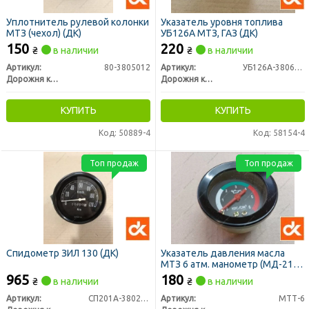
Уплотнитель рулевой колонки
Указатель уровня топлива
МТЗ (чехол) (ДК)
УБ126А МТЗ, ГАЗ (ДК)
150
220
₴
в наличии
₴
в наличии
Артикул:
80-3805012
Артикул:
УБ126А-3806010
Дорожня карта
Дорожня карта
КУПИТЬ
КУПИТЬ
Код: 50889-4
Код: 58154-4
Топ продаж
Топ продаж
Спидометр ЗИЛ 130 (ДК)
Указатель давления масла
МТЗ 6 атм. манометр (МД-219)
(ДК)
965
180
₴
в наличии
₴
в наличии
Артикул:
СП201А-3802010
Артикул:
МТТ-6