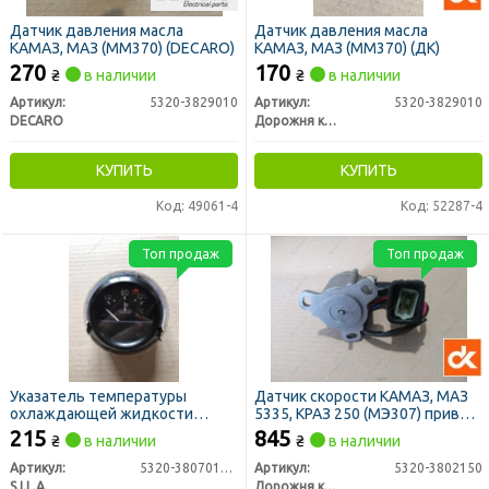
Датчик давления масла
Датчик давления масла
КАМАЗ, МАЗ (ММ370) (DECARO)
КАМАЗ, МАЗ (ММ370) (ДК)
270
170
₴
в наличии
₴
в наличии
Артикул:
5320-3829010
Артикул:
5320-3829010
DECARO
Дорожня карта
КУПИТЬ
КУПИТЬ
Код: 49061-4
Код: 52287-4
Топ продаж
Топ продаж
Указатель температуры
Датчик скорости КАМАЗ, МАЗ
охлаждающей жидкости
5335, КРАЗ 250 (МЭ307) привод
УК-171 КАМАЗ (пр-во S.I.L.A. AC)
спидометра (ДК)
215
845
₴
в наличии
₴
в наличии
Артикул:
5320-3807010 (УК-171)
Артикул:
5320-3802150
S.I.L.A.
Дорожня карта