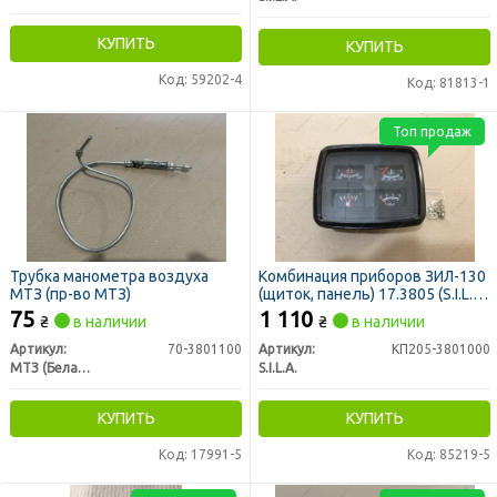
КУПИТЬ
КУПИТЬ
Код: 59202-4
Код: 81813-1
Топ продаж
Трубка манометра воздуха
Комбинация приборов ЗИЛ-130
МТЗ (пр-во МТЗ)
(щиток, панель) 17.3805 (S.I.L.A.
AC)
75
1 110
₴
в наличии
₴
в наличии
Артикул:
70-3801100
Артикул:
КП205-3801000
МТЗ (Беларусь)
S.I.L.A.
КУПИТЬ
КУПИТЬ
Код: 17991-5
Код: 85219-5