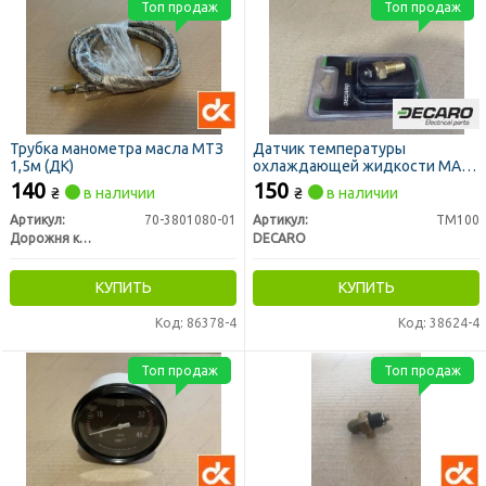
Топ продаж
Топ продаж
Трубка манометра масла МТЗ
Датчик температуры
1,5м (ДК)
охлаждающей жидкости МАЗ,
ГАЗ, КРАЗ, ЗИЛ, МТЗ под болт
140
150
₴
в наличии
₴
в наличии
(DECARO)
Артикул:
70-3801080-01
Артикул:
ТМ100
Дорожня карта
DECARO
КУПИТЬ
КУПИТЬ
Код: 86378-4
Код: 38624-4
Топ продаж
Топ продаж