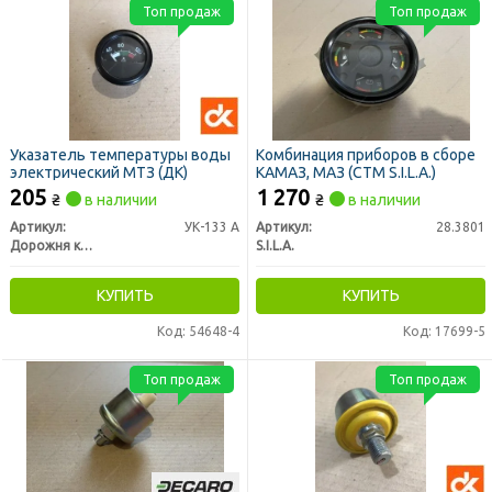
Топ продаж
Топ продаж
Указатель температуры воды
Комбинация приборов в сборе
электрический МТЗ (ДК)
КАМАЗ, МАЗ (СТМ S.I.L.A.)
205
1 270
₴
в наличии
₴
в наличии
Артикул:
УК-133 А
Артикул:
28.3801
Дорожня карта
S.I.L.A.
КУПИТЬ
КУПИТЬ
Код: 54648-4
Код: 17699-5
Топ продаж
Топ продаж