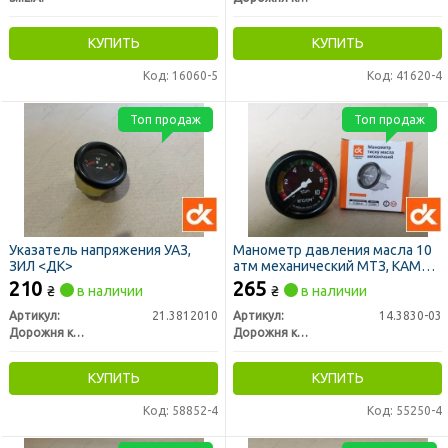
КУПИТЬ
КУПИТЬ
Код: 16060-5
Код: 41620-4
Топ продаж
Топ продаж
Указатель напряжения УАЗ,
Манометр давления масла 10
ЗИЛ <ДК>
атм механический МТЗ, КАМАЗ
(ДК)
210
265
₴
в наличии
₴
в наличии
Артикул:
21.3812010
Артикул:
14.3830-03
Дорожня карта
Дорожня карта
КУПИТЬ
КУПИТЬ
Код: 58852-4
Код: 55250-4