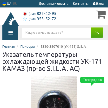
UA
RU
Доставка и оплата
Контакты
Вход
822-42-95
(050)
953-52-72
(068)
Главная
Приборы
5320-3807010 (УК-171) S.I.L.A.
Указатель температуры
охлаждающей жидкости УК-171
КАМАЗ (пр-во S.I.L.A. AC)
Топ продаж