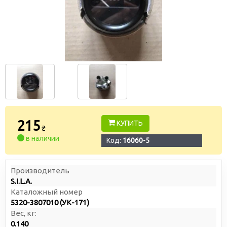
215
КУПИТЬ
₴
в наличии
Код:
16060-5
Производитель
S.I.L.A.
Каталожный номер
5320-3807010 (УК-171)
Вес, кг:
0.140