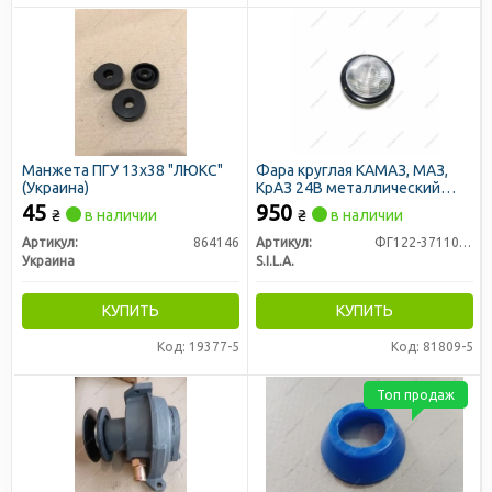
Манжета ПГУ 13х38 "ЛЮКС"
Фара круглая КАМАЗ, МАЗ,
(Украина)
КрАЗ 24В металлический
корпус (пр-во S.I.L.A. AC)
45
950
₴
в наличии
₴
в наличии
Артикул:
864146
Артикул:
ФГ122-3711010-ВВС1
Украина
S.I.L.A.
КУПИТЬ
КУПИТЬ
Код: 19377-5
Код: 81809-5
Топ продаж