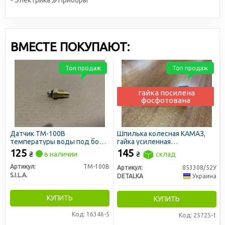
- Электрика
Приборы
ВМЕСТЕ ПОКУПАЮТ:
Топ продаж
Топ продаж
гайка посилена
фосфотована
Датчик ТМ-100В
Шпилька колесная КАМАЗ,
температуры воды под болт
гайка усиленная
ГАЗ, МТЗ (пр-во S.I.L.A.)
фосфотированная (H=20 мм)
125
145
₴
в наличии
₴
склад
(DETALKA)
Артикул:
ТМ-100В
Артикул:
853308/52У
S.I.L.A.
DETALKA
Украина
КУПИТЬ
КУПИТЬ
Код: 16346-5
Код: 25725-1