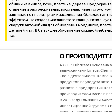
обивки из винила, кожи, пластика, дерева. Предохраняе
старения и растрескивания, восстанавливает структуру
защищает от пыли, грязи и засаливания. Обладает ант
эффектом. Не создает маслянистого глянца. Использует
снаружи автомобиля для обновления молдингов, плас
деталей и т.п. В быту - для обновления кожаной мебели,
т.д.
О ПРОИЗВОДИТЕЛ
AXXIS™ Lubricants основана 
выпускниками Linegal Chemica
Свою деятельность компани
продуктов по уходу за авто
развитию предприятия, кот
производителем масел и про
В 2013 году компания AXXIS
инвестиционной группе «D.B.
открыть производственные 