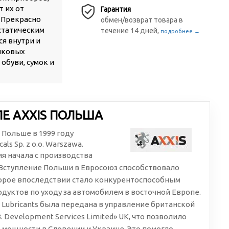
т их от
Гарантия
. Прекрасно
обмен/возврат товара в
истатическим
течение 14 дней,
подробнее →
ся внутри и
тиковых
 обуви, сумок и
Е AXXIS ПОЛЬША
в Польше в 1999 году
ls Sp. z o.o. Warszawa.
я начала с производства
. Вступление Польши в Евросоюз способствовало
орое впоследствии стало конкурентоспособным
дуктов по уходу за автомобилем в восточной Европе.
™ Lubricants была передана в управление британской
 Development Services Limited» UK, что позволило
мощности в Словении и Украине. Это помогло