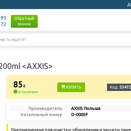
Д
-95
Обратный
-72
звонок
200ml <AXXIS>
85
₴
КУПИТЬ
Код:
53472
в наличии
Производитель
AXXIS Польша
Каталожный номер
D-0005F
Предназначена для очистки, обновления и защиты пане