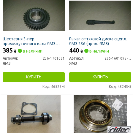
Шестерня 3-пер.
Рычаг оттяжной диска сцепл.
промежуточного вала ЯМЗ
ЯМЗ 236 (пр-во ЯМЗ)
(Z=33) (пр-во ЯМЗ)
385
440
₴
в наличии
₴
в наличии
Артикул:
236-1701051
Артикул:
236-1601095-Б2
ЯМЗ
ЯМЗ
КУПИТЬ
КУПИТЬ
Код: 46525-4
Код: 48245-5