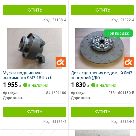
КУПИТЬ
КУПИТЬ
Код: 53108-4
Код: 53922-4
Топ продаж
Муфта подшипника
Диск сцепления ведомый ЯМЗ
выжимного ЯМЗ 184 в сб.
передний (ДК)
(D=60мм) (ДК)
1 955
1 830
₴
в наличии
₴
в наличии
Артикул:
184.1601180
Артикул:
238-1601130-Б
Дорожня карта
Дорожня карта
КУПИТЬ
КУПИТЬ
Код: 53933-4
Код: 55964-4