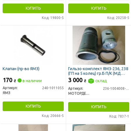
КУПИТЬ
КУПИТЬ
Код: 19800-5
Код: 20258-5
Клапан (пр-во ЯМЗ)
Гильзо-комплект ЯМЗ-236, 238
(ГП на 5 колец) гр.Б П/К (МД
Конотоп)
170
3 000
₴
в наличии
₴
склад
Артикул:
240-1011055
Артикул:
236-1004008-Б5
ЯМЗ
МОТОРДЕТАЛЬ г. Конотоп
КУПИТЬ
КУПИТЬ
Код: 20666-5
Код: 7837-1