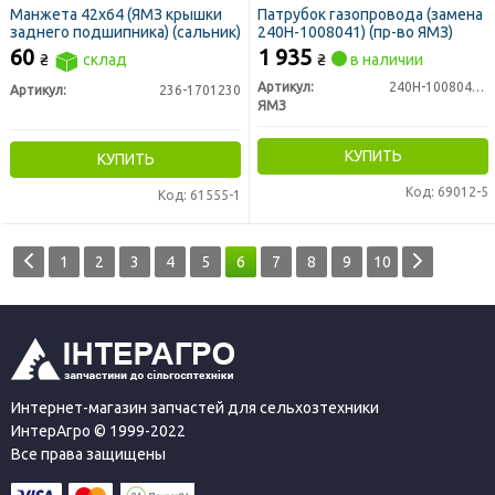
Манжета 42х64 (ЯМЗ крышки
Патрубок газопровода (замена
заднего подшипника) (сальник)
240Н-1008041) (пр-во ЯМЗ)
60
1 935
₴
склад
₴
в наличии
Артикул:
240Н-1008044-Б2
Артикул:
236-1701230
ЯМЗ
КУПИТЬ
КУПИТЬ
Код: 69012-5
Код: 61555-1
1
2
3
4
5
6
7
8
9
10
Интернет-магазин запчастей для сельхозтехники
ИнтерАгро © 1999-2022
Все права защищены