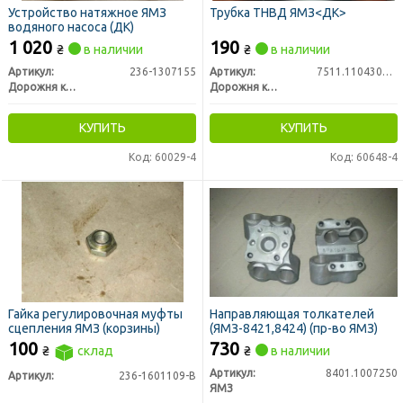
Устройство натяжное ЯМЗ
Трубка ТНВД ЯМЗ<ДК>
водяного насоса (ДК)
1 020
190
₴
в наличии
₴
в наличии
Артикул:
236-1307155
Артикул:
7511.1104308-10
Дорожня карта
Дорожня карта
КУПИТЬ
КУПИТЬ
Код: 60029-4
Код: 60648-4
Гайка регулировочная муфты
Направляющая толкателей
сцепления ЯМЗ (корзины)
(ЯМЗ-8421,8424) (пр-во ЯМЗ)
100
730
₴
склад
₴
в наличии
Артикул:
8401.1007250
Артикул:
236-1601109-В
ЯМЗ