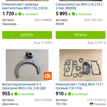
Ремкомплект привода
Синхронизатор ЯМЗ 236,238 2-
вентилятора ЯМЗ 236, 238 (пр-
3 пер. (RIDER)
во Украина)
1 720
5 895
₴
в наличии
₴
в наличии
Артикул:
236-1308000
Артикул:
236-1701150-Б2
Укрэкспресс Сервис
RIDER
КУПИТЬ
КУПИТЬ
Код: 51584-4
Код: 52347-4
Вилка переключения 4-5
Ремкомплект ТНВД ЯМЗ-7511
передачи ЯМЗ-236, 238 (ДК)
полный (ТМ ЧТА)
955
910
₴
в наличии
₴
в наличии
Артикул:
236-1702033
Артикул:
175.11110-12
Дорожня карта
ТМ ЧТА
Украина