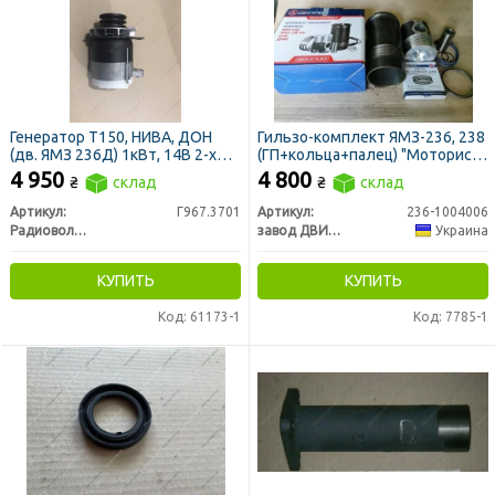
Генератор Т150, НИВА, ДОН
Гильзо-комплект ЯМЗ-236, 238
(дв. ЯМЗ 236Д) 1кВт, 14В 2-х
(ГП+кольца+палец) "Моторист"
ручейковый (пр-во
гр.А П/К (з-д ДВИГАТЕЛЬ)
4 950
4 800
₴
склад
₴
склад
Радиоволна)
Артикул:
Г967.3701
Артикул:
236-1004006
Радиоволна ГРУПП, г. Гродно
завод ДВИГАТЕЛЬ
Украина
КУПИТЬ
КУПИТЬ
Код: 61173-1
Код: 7785-1