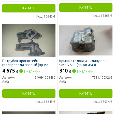
КУПИТЬ
КУПИТЬ
Код: 15865-5
Код: 10640-1
Патрубок-кронштейн
Крышка головки цилиндров
газопровода правый (пр-во
ЯМЗ-7511 (пр-во ЯМЗ)
ЯМЗ)
4 675
310
₴
в наличии
₴
в наличии
Артикул:
240Н-1008480
Артикул:
7511.1003265
ЯМЗ
ЯМЗ
КУПИТЬ
КУПИТЬ
Код: 16249-5
Код: 17034-5