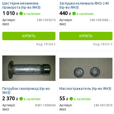
Шестерня механизма
Заглушка коленвала ЯМЗ-240
проворота (пр-во ЯМЗ)
(пр-во ЯМЗ)
1 010
440
₴
в наличии
₴
в наличии
Артикул:
240-1005674
Артикул:
240-1005086-Б2
ЯМЗ
ЯМЗ
КУПИТЬ
КУПИТЬ
Код: 18104-5
Код: 18553-5
Патрубок газопровод (пр-во
Маслоотражатель (пр-во ЯМЗ)
ЯМЗ)
2 370
55
₴
в наличии
₴
в наличии
Артикул:
8401.1008044
Артикул:
240-3813870
ЯМЗ
ЯМЗ