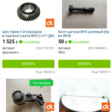
Шестерня 3-й передачи
Болт шатуна ЯМЗ длинный (пр-
вторичного вала ЯМЗ Z=37 (ДК)
во ЯМЗ)
1 525
50
₴
в наличии
₴
в наличии
Артикул:
236-1701131
Артикул:
236-1004063-Б3
Дорожня карта
ЯМЗ
КУПИТЬ
КУПИТЬ
Код: 58638-4
Код: 58893-5
Топ продаж