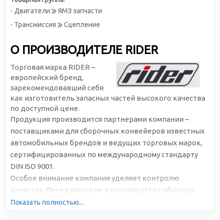
- Двигатели
ЯМЗ запчасти
- Трансмиссия
Сцепление
О ПРОИЗВОДИТЕЛЕ RIDER
Торговая марка RIDER –
европейский бренд,
зарекомендовавший себя
как изготовитель запасных частей высокого качества
по доступной цене.
Продукция производится партнерами компании –
поставщиками для сборочных конвейеров известных
автомобильных брендов и ведущих торговых марок,
сертифицированных по международному стандарту
DIN ISO 9001.
Особое внимание компания уделяет контролю
качества. Перед запуском в производство образцы
подвергаются многократному и всестороннему
Показать полностью...
тестированию.