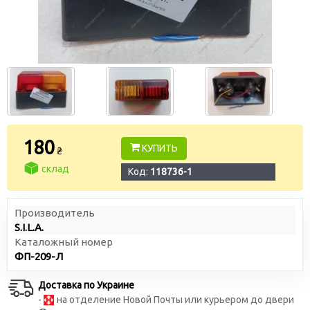
180
КУПИТЬ
₴
склад
Код:
118736-1
Производитель
S.I.L.A.
Каталожный номер
ФП-209-Л
Доставка по Украине
-
на отделение Новой Почты или курьером до двери