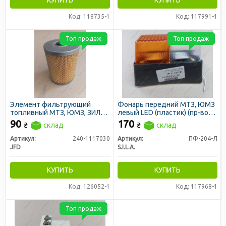
Код: 118735-1
Код: 117991-1
Топ продаж
Топ продаж
Элемент фильтрующий
Фонарь передний МТЗ, ЮМЗ
топливный МТЗ, ЮМЗ, ЗИЛ
левый LED (пластик) (пр-во
5301 Т-40 тонкой очистки с
S.I.L.A. AC)
90
170
₴
склад
₴
склад
уплотн. кольцом (JFD)
Артикул:
240-1117030
Артикул:
ПФ-204-Л
JFD
S.I.L.A.
КУПИТЬ
КУПИТЬ
Код: 126052-1
Код: 117968-1
Топ продаж