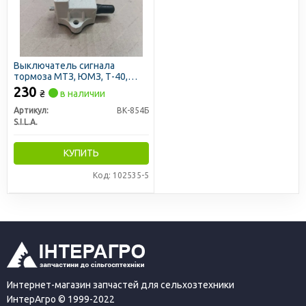
Выключатель сигнала
тормоза МТЗ, ЮМЗ, Т-40,
Т-25, Т-16 (пр-во S.I.L.A.)
230
₴
в наличии
Артикул:
ВК-854Б
S.I.L.A.
КУПИТЬ
Код: 102535-5
Интернет-магазин запчастей для сельхозтехники
ИнтерАгро © 1999-2022