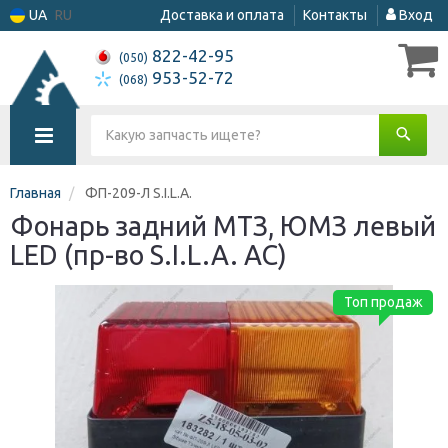
UA
RU
Доставка и оплата
Контакты
Вход
822-42-95
(050)
953-52-72
(068)
Главная
ФП-209-Л S.I.L.A.
Фонарь задний МТЗ, ЮМЗ левый
LED (пр-во S.I.L.A. AC)
Топ продаж