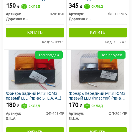
вида (ДК)
галогеновой лампой H4 в
150
345
₴
склад
₴
склад
метал. корпусе
(отражатель127мм) (ДК)
Артикул:
80-8201050
Артикул:
ФГ-305М-5
Дорожня карта
Дорожня карта
КУПИТЬ
КУПИТЬ
Код: 57099-1
Код: 38974-1
Топ продаж
Топ продаж
Фонарь задний МТЗ, ЮМЗ
Фонарь передний МТЗ, ЮМЗ
правый LED (пр-во S.I.L.A. AC)
правый LED (пластик) (пр-во
S.I.L.A. AC)
180
170
₴
склад
₴
склад
Артикул:
ФП-209-ПР
Артикул:
ФП-204-ПР
S.I.L.A.
S.I.L.A.
КУПИТЬ
КУПИТЬ