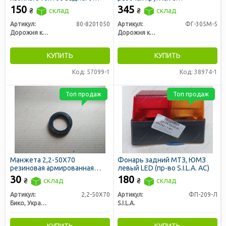
вида (ДК)
галогеновой лампой H4 в
150
345
₴
склад
₴
склад
метал. корпусе
(отражатель127мм) (ДК)
Артикул:
80-8201050
Артикул:
ФГ-305М-5
Дорожня карта
Дорожня карта
КУПИТЬ
КУПИТЬ
Код: 57099-1
Код: 38974-1
Топ продаж
Топ продаж
Манжета 2,2-50X70
Фонарь задний МТЗ, ЮМЗ
резиновая армированная
левый LED (пр-во S.I.L.A. AC)
(сальник)
30
180
₴
склад
₴
склад
Артикул:
2,2-50X70
Артикул:
ФП-209-Л
Бико, Украина
S.I.L.A.
КУПИТЬ
КУПИТЬ