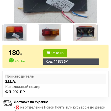
180
КУПИТЬ
₴
склад
Код:
118735-1
Производитель
S.I.L.A.
Каталожный номер
ФП-209-ПР
Доставка по Украине
-
на отделение Новой Почты или курьером до двери