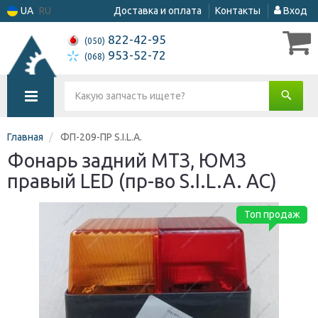
UA
RU
Доставка и оплата
Контакты
Вход
822-42-95
(050)
953-52-72
(068)
Главная
ФП-209-ПР S.I.L.A.
Фонарь задний МТЗ, ЮМЗ
правый LED (пр-во S.I.L.A. AC)
Топ продаж