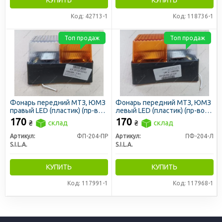
Код: 42713-1
Код: 118736-1
Топ продаж
Топ продаж
Фонарь передний МТЗ, ЮМЗ
Фонарь передний МТЗ, ЮМЗ
правый LED (пластик) (пр-во
левый LED (пластик) (пр-во
S.I.L.A. AC)
S.I.L.A. AC)
170
170
₴
склад
₴
склад
Артикул:
ФП-204-ПР
Артикул:
ПФ-204-Л
S.I.L.A.
S.I.L.A.
КУПИТЬ
КУПИТЬ
Код: 117991-1
Код: 117968-1