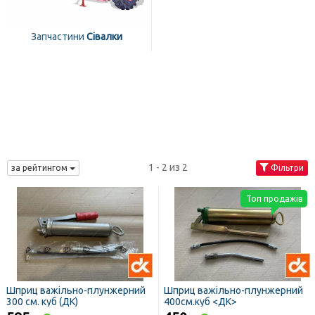
Запчастини
Сівалки
1 - 2 из 2
за рейтингом
Фільтри
Топ продажів
Шприц важільно-плунжерний
Шприц важільно-плунжерний
300 см. куб (ДК)
400см.куб <ДК>