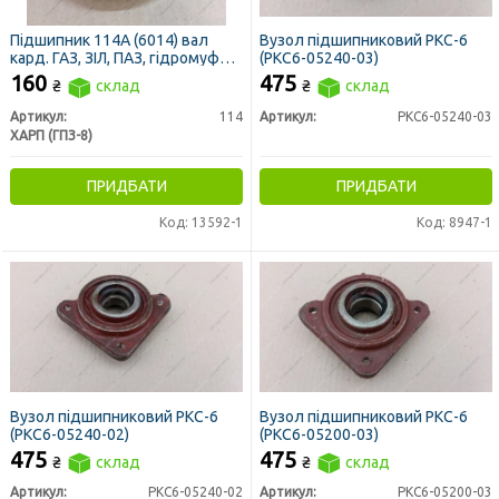
Підшипник 114А (6014) вал
Вузол підшипниковий РКС-6
кард. ГАЗ, ЗІЛ, ПАЗ, гідромуфта
(РКС6-05240-03)
КамАЗ (ХАРП)
160
475
₴
склад
₴
склад
Артикул:
114
Артикул:
РКС6-05240-03
ХАРП (ГПЗ-8)
ПРИДБАТИ
ПРИДБАТИ
Код: 13592-1
Код: 8947-1
Вузол підшипниковий РКС-6
Вузол підшипниковий РКС-6
(РКС6-05240-02)
(РКС6-05200-03)
475
475
₴
склад
₴
склад
Артикул:
РКС6-05240-02
Артикул:
РКС6-05200-03