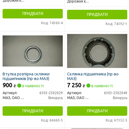
Дорожня карта
Дорожня карта
ПРИДБАТИ
ПРИДБАТИ
Код: 74360-4
Код: 74392-1
Втулка розпірна склянки
Склянка підшипника (пр-во
підшипників (пр-во МАЗ)
МАЗ)
900
7 250
₴
в наявності
₴
в наявності
Артикул:
6303-2502029
Артикул:
6303-2502049
МАЗ, ОАО «Минский автомобильный завод»
Білорусь
МАЗ, ОАО «Минский автомобильный завод»
Білорусь
ПРИДБАТИ
ПРИДБАТИ
Код: 66660-5
Код: 67352-5