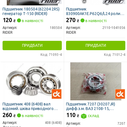
Підшипник 180504 (62204 2RS)
Підшипник
генератор Т-150 (RIDER)
830900АК1Е.P62Q6/L24 ролик
натяж. приводу генерат. та
120
270
₴
в наявності
₴
в наявності
компрес. ВАЗ (RIDER)
Артикул:
180504
Артикул:
2110-1041056
RIDER
RIDER
ПРИДБАТИ
ПРИДБАТИ
Код: 71093-4
Код: 71012-4
Підшипник 408 (6408) вал
Підшипник 7207 (30207JR)
відомий. шківа приводного
дифф.з.м. ВАЗ 2108-15,
МТЗ, Т-40, ВОМ Т-75 <ДК>
Москвич <ДК>
260
110
₴
в наявності
₴
склад
Артикул:
408 (6408)
Артикул:
7207