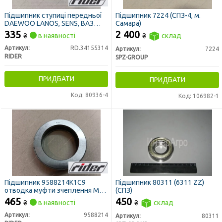
Підшипник ступиці передньої
Підшипник 7224 (СПЗ-4, м.
DAEWOO LANOS, SENS, ВАЗ
Самара)
2108-15, ТАВРІЯ, ступ. зад.
335
2 400
₴
в наявності
₴
склад
Москвич-2141 (R13) (RIDER)
Артикул:
RD.34155314
Артикул:
7224
RIDER
SPZ-GROUP
ПРИДБАТИ
ПРИДБАТИ
Код: 80936-4
Код: 106982-1
Підшипник 9588214К1С9
Підшипник 80311 (6311 ZZ)
отводка муфти зчеплення МТЗ
(СПЗ)
(RIDER)
465
450
₴
в наявності
₴
склад
Артикул:
9588214
Артикул:
80311