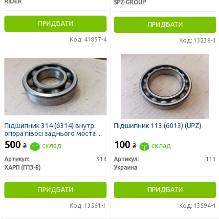
RIDER
SPZ-GROUP
ПРИДБАТИ
ПРИДБАТИ
Код: 41857-4
Код: 13238-1
Підшипник 314 (6314) внутр.
Підшипник 113 (6013) (UPZ)
опора півосі заднього моста
МТЗ
500
100
₴
склад
₴
склад
Артикул:
314
Артикул:
113
ХАРП (ГПЗ-8)
Украина
ПРИДБАТИ
ПРИДБАТИ
Код: 13561-1
Код: 13594-1