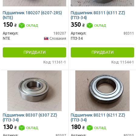
Підшипник 180207 (6207-2RS)
Підшипник 80311 (6311 ZZ)
(NTE)
(ГПЗ-34)
150
350
₴
склад
₴
склад
Артикул:
180207
Артикул:
80311
NTE
Словакия
ГПЗ-34
ПРИДБАТИ
ПРИДБАТИ
Код: 11361-1
Код: 11544-1
Підшипник 80307 (6307 ZZ)
Підшипник 80211 (6211 ZZ)
(ГПЗ-34)
(ГПЗ-34)
130
180
₴
склад
₴
склад
Артикул:
80307
Артикул:
80211