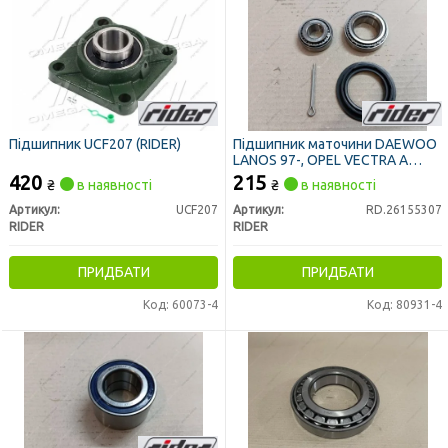
Підшипник UCF207 (RIDER)
Підшипник маточини DAEWOO
LANOS 97-, OPEL VECTRA A
задн. (RIDER)
420
215
₴
в наявності
₴
в наявності
Артикул:
UCF207
Артикул:
RD.26155307
RIDER
RIDER
ПРИДБАТИ
ПРИДБАТИ
Код: 60073-4
Код: 80931-4