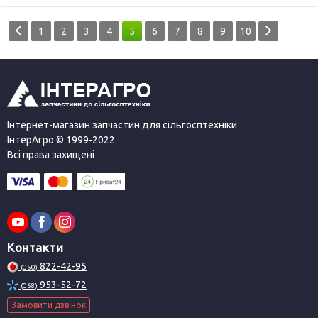
1
2
3
4
5
6
7
8
9
10
Інтернет-магазин запчастин для сільгосптехніки
ІнтерАгро © 1999-2022
Всі права захищені
Контакти
822-42-95
(050)
953-52-72
(068)
Замовити дзвінок