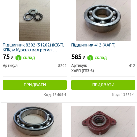
Підшипник 8202 (51202) (КЗУП,
Підшипник 412 (ХАРП)
КПК, м.Курськ) вал регул.
палив.насоса МТЗ, ДТ-75,
75
585
₴
склад
₴
склад
Бичок
Артикул:
8202
Артикул:
412
ХАРП (ГПЗ-8)
ПРИДБАТИ
ПРИДБАТИ
Код: 13405-1
Код: 13551-1