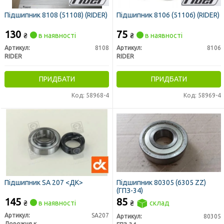
Підшипник 8108 (51108) (RIDER)
Підшипник 8106 (51106) (RIDER)
130
75
₴
в наявності
₴
в наявності
Артикул:
8108
Артикул:
8106
RIDER
RIDER
ПРИДБАТИ
ПРИДБАТИ
Код: 58968-4
Код: 58969-4
Підшипник SA 207 <ДК>
Підшипник 80305 (6305 ZZ)
(ГПЗ-34)
145
85
₴
в наявності
₴
склад
Артикул:
SA207
Артикул:
80305
Дорожня карта