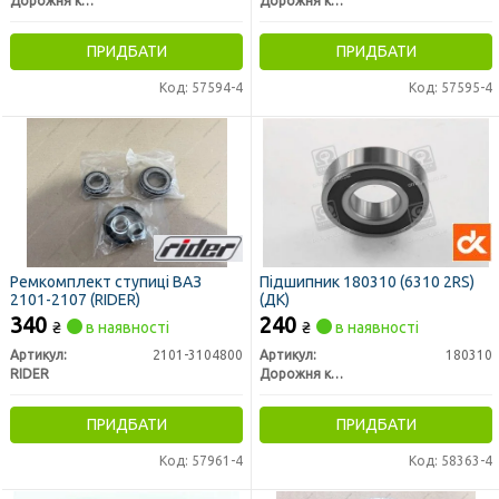
Дорожня карта
Дорожня карта
ПРИДБАТИ
ПРИДБАТИ
Код: 57594-4
Код: 57595-4
Ремкомплект ступиці ВАЗ
Підшипник 180310 (6310 2RS)
2101-2107 (RIDER)
(ДК)
340
240
₴
в наявності
₴
в наявності
Артикул:
2101-3104800
Артикул:
180310
RIDER
Дорожня карта
ПРИДБАТИ
ПРИДБАТИ
Код: 57961-4
Код: 58363-4