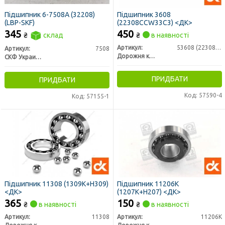
Підшипник 6-7508А (32208)
Підшипник 3608
(LBP-SKF)
(22308ССW33С3) <ДК>
345
450
₴
склад
₴
в наявності
Артикул:
53608 (22308ССW33)
Артикул:
7508
Дорожня карта
СКФ Украина
ПРИДБАТИ
ПРИДБАТИ
Код: 57590-4
Код: 57155-1
Підшипник 11308 (1309К+Н309)
Підшипник 11206К
<ДК>
(1207К+Н207) <ДК>
365
150
₴
в наявності
₴
в наявності
Артикул:
11308
Артикул:
11206К