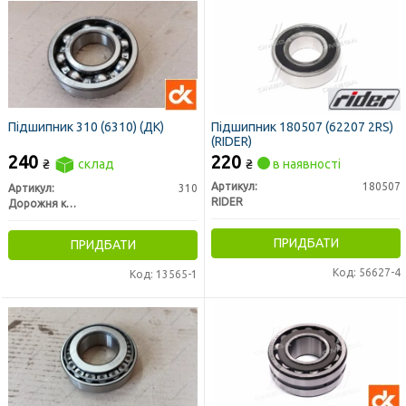
Підшипник 310 (6310) (ДК)
Підшипник 180507 (62207 2RS)
(RIDER)
240
220
₴
склад
₴
в наявності
Артикул:
180507
Артикул:
310
RIDER
Дорожня карта
ПРИДБАТИ
ПРИДБАТИ
Код: 56627-4
Код: 13565-1