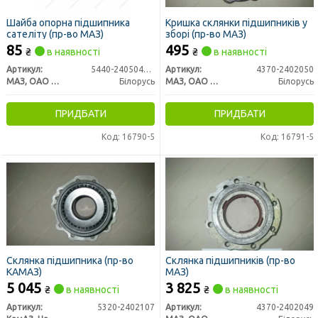
Шайба опорна підшипника
Кришка склянки підшипників у
сателіту (пр-во МАЗ)
зборі (пр-во МАЗ)
85
495
₴
в наявності
₴
в наявності
Артикул:
5440-2405049-010
Артикул:
4370-2402050
МАЗ, ОАО «Минский автомобильный завод»
Білорусь
МАЗ, ОАО «Минский автомобильный завод»
Білорусь
ПРИДБАТИ
ПРИДБАТИ
Код: 16790-5
Код: 16791-5
Склянка підшипника (пр-во
Склянка підшипників (пр-во
КАМАЗ)
МАЗ)
5 045
3 825
₴
в наявності
₴
в наявності
Артикул:
5320-2402107
Артикул:
4370-2402049