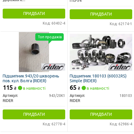
ГПЗ-34
ПРИДБАТИ
ПРИДБАТИ
Код: 60402-4
Код: 62174-1
Топ продажів
Підшипник 943/20 шкворень
Підшипник 180103 (60032RS)
пов. кул. Волга (RIDER)
Simple (RIDER)
115
65
₴
в наявності
₴
в наявності
Артикул:
943/20К1
Артикул:
180103
RIDER
RIDER
ПРИДБАТИ
ПРИДБАТИ
Код: 62778-4
Код: 62986-4