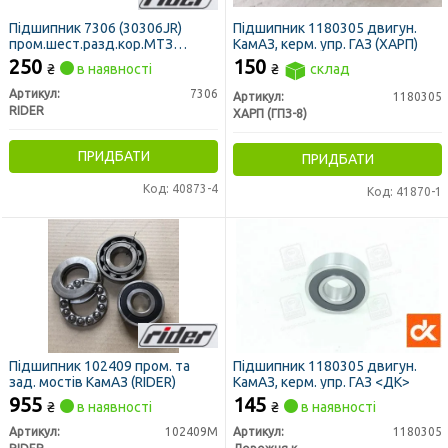
Підшипник 7306 (30306JR)
Підшипник 1180305 двигун.
пром.шест.разд.кор.МТЗ
КамАЗ, керм. упр. ГАЗ (ХАРП)
(RIDER)
250
150
₴
в наявності
₴
склад
Артикул:
7306
Артикул:
1180305
RIDER
ХАРП (ГПЗ-8)
ПРИДБАТИ
ПРИДБАТИ
Код: 40873-4
Код: 41870-1
Підшипник 102409 пром. та
Підшипник 1180305 двигун.
зад. мостів КамАЗ (RIDER)
КамАЗ, керм. упр. ГАЗ <ДК>
955
145
₴
в наявності
₴
в наявності
Артикул:
102409М
Артикул:
1180305