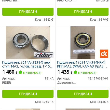
КамАЗ, Набережные Челны
МАЗ, ОАО «Минский автомобильный завод»
Білорусь
ПРИДБАТИ
ПРИДБАТИ
Код: 19823-5
Код: 19896-5
Підшипник 7614А (32314) пер.
Підшипник 170314Л (314NRM)
ступ. МАЗ, голов. перед. Т-150
КПП МАЗ, УРАЛ, КАМАЗ, КрАЗ
(RIDER)
(ДК)
1 480
1 435
₴
в наявності
₴
в наявності
Артикул:
7614А
Артикул:
15.1770084-01
RIDER
Дорожня карта
ПРИДБАТИ
ПРИДБАТИ
Код: 32301-4
Код: 38186-4