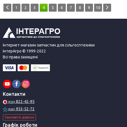
1
2
3
4
5
6
7
8
9
10
Інтернет-магазин запчастин для сільгосптехніки
ІнтерАгро © 1999-2022
Всі права захищені
Контакти
822-42-95
(050)
953-52-72
(068)
Замовити дзвінок
Графік роботи