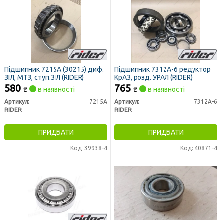
Підшипник 7215А (30215) диф.
Підшипник 7312А-6 редуктор
ЗІЛ, МТЗ, ступ.ЗІЛ (RIDER)
КрАЗ, розд. УРАЛ (RIDER)
580
765
₴
в наявності
₴
в наявності
Артикул:
7215А
Артикул:
7312А-6
RIDER
RIDER
ПРИДБАТИ
ПРИДБАТИ
Код: 39938-4
Код: 40871-4