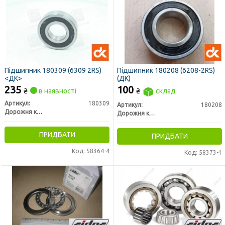
Підшипник 180309 (6309 2RS)
Підшипник 180208 (6208-2RS)
<ДК>
(ДК)
235
100
₴
в наявності
₴
склад
Артикул:
180309
Артикул:
180208
Дорожня карта
Дорожня карта
ПРИДБАТИ
ПРИДБАТИ
Код: 58364-4
Код: 58373-1