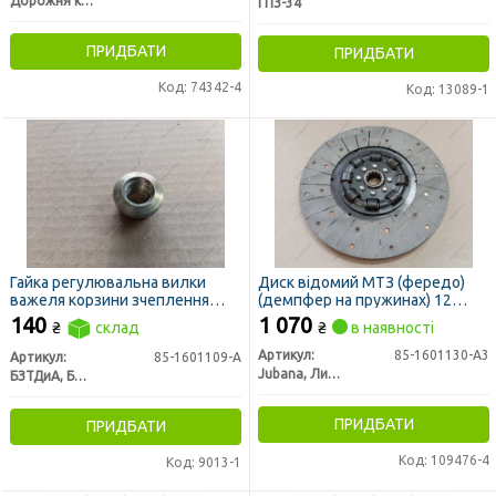
Дорожня карта
ГПЗ-34
ПРИДБАТИ
ПРИДБАТИ
Код: 74342-4
Код: 13089-1
Гайка регулювальна вилки
Диск відомий МТЗ (фередо)
важеля корзини зчеплення
(демпфер на пружинах) 12
МТЗ (вир-во БЗТДіА)
шліців (вир-во Юбана)
140
1 070
₴
склад
₴
в наявності
Артикул:
85-1601130-А3
Артикул:
85-1601109-А
Jubana, Литва
БЗТДиА, Беларусь
ПРИДБАТИ
ПРИДБАТИ
Код: 109476-4
Код: 9013-1