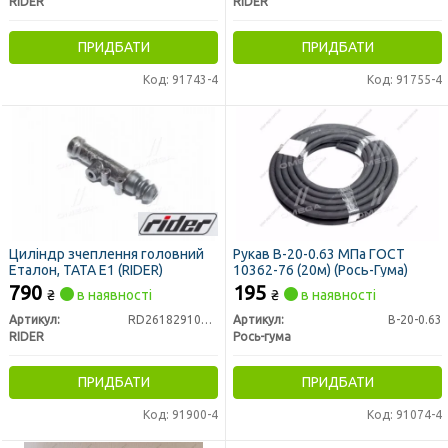
RIDER
RIDER
ПРИДБАТИ
ПРИДБАТИ
Код: 91743-4
Код: 91755-4
Циліндр зчеплення головний
Рукав В-20-0.63 МПа ГОСТ
Еталон, ТАТА Е1 (RIDER)
10362-76 (20м) (Рось-Гума)
790
195
₴
в наявності
₴
в наявності
Артикул:
RD261829100106
Артикул:
В-20-0.63
RIDER
Рось-гума
ПРИДБАТИ
ПРИДБАТИ
Код: 91900-4
Код: 91074-4