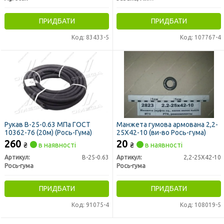
ПРИДБАТИ
ПРИДБАТИ
Код: 83433-5
Код: 107767-4
Рукав В-25-0.63 МПа ГОСТ
Манжета гумова армована 2,2-
10362-76 (20м) (Рось-Гума)
25X42-10 (ви-во Рось-гума)
260
20
₴
в наявності
₴
в наявності
Артикул:
В-25-0.63
Артикул:
2,2-25X42-10
Рось-гума
Рось-гума
ПРИДБАТИ
ПРИДБАТИ
Код: 91075-4
Код: 108019-5