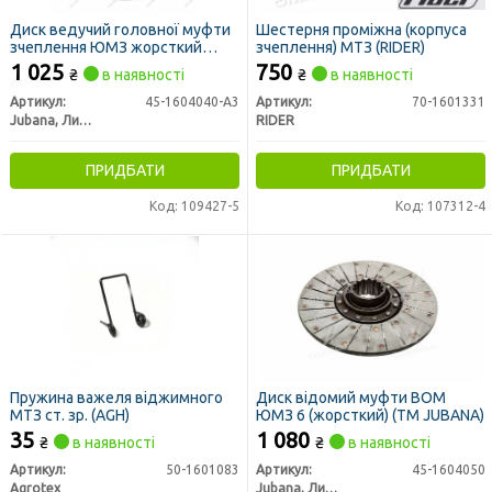
Диск ведучий головної муфти
Шестерня проміжна (корпуса
зчеплення ЮМЗ жорсткий
зчеплення) МТЗ (RIDER)
(вир-во Юбана)
1 025
750
₴
в наявності
₴
в наявності
Артикул:
45-1604040-А3
Артикул:
70-1601331
Jubana, Литва
RIDER
ПРИДБАТИ
ПРИДБАТИ
Код: 109427-5
Код: 107312-4
Пружина важеля віджимного
Диск відомий муфти ВОМ
МТЗ ст. зр. (AGH)
ЮМЗ 6 (жорсткий) (ТМ JUBANA)
35
1 080
₴
в наявності
₴
в наявності
Артикул:
50-1601083
Артикул:
45-1604050
Agrotex
Jubana, Литва