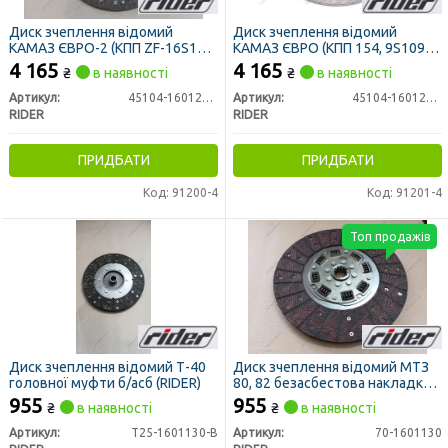
Диск зчеплення відомий
Диск зчеплення відомий
КАМАЗ ЄВРО-2 (КПП ZF-16S151)
КАМАЗ ЄВРО (КПП 154, 9S109)
б/асб (RIDER)
б/асб (RIDER)
4 165
4 165
₴
в наявності
₴
в наявності
Артикул:
45104-1601205-90
Артикул:
45104-1601206-90
RIDER
RIDER
ПРИДБАТИ
ПРИДБАТИ
Код: 91200-4
Код: 91201-4
Топ продажів
Диск зчеплення відомий Т-40
Диск зчеплення відомий МТЗ
головної муфти б/асб (RIDER)
80, 82 безасбестова накладка
(RIDER)
955
955
₴
в наявності
₴
в наявності
Артикул:
Т25-1601130-В
Артикул:
70-1601130