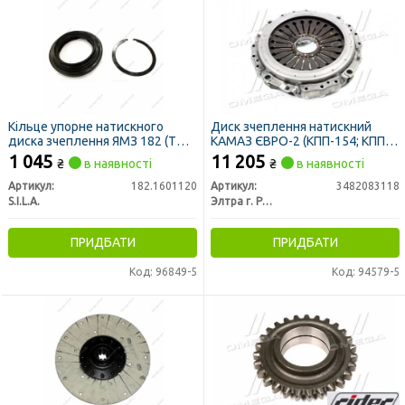
Кільце упорне натискного
Диск зчеплення натискний
диска зчеплення ЯМЗ 182 (ТМ
КАМАЗ ЄВРО-2 (КПП-154; КПП-
S.I.L.A.)
ZF-16S151) MFZ-430 (вир-во
1 045
11 205
₴
в наявності
₴
в наявності
ПРАМО)
Артикул:
182.1601120
Артикул:
3482083118
S.I.L.A.
Элтра г. Ржев
ПРИДБАТИ
ПРИДБАТИ
Код: 96849-5
Код: 94579-5