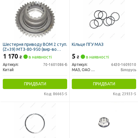
Шестерня приводу ВОМ 2 ступ.
Кільце ПГУ МАЗ
(Z=39) МТЗ-80-950 (вир-во
Китай)
1 170
5
₴
в наявності
₴
в наявності
Артикул:
70-1601086-Б
Артикул:
6430-1609310
Китай
МАЗ, ОАО «Минский автомобильный завод»
Білорусь
ПРИДБАТИ
ПРИДБАТИ
Код: 86665-5
Код: 23933-5