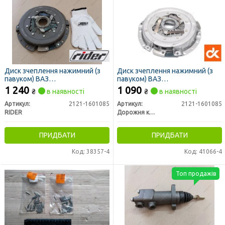
Диск зчеплення нажимний (з
Диск зчеплення нажимний (з
павуком) ВАЗ
павуком) ВАЗ
2101,2102,2103,2104,2105,2106,2107,
2101,2102,2103,2104,2105,2106,
1 240
1 090
₴
в наявності
₴
в наявності
2121 (RIDER)
2121 <ДК>
Артикул:
2121-1601085
Артикул:
2121-1601085
RIDER
Дорожня карта
ПРИДБАТИ
ПРИДБАТИ
Код: 38357-4
Код: 41066-4
Топ продажів