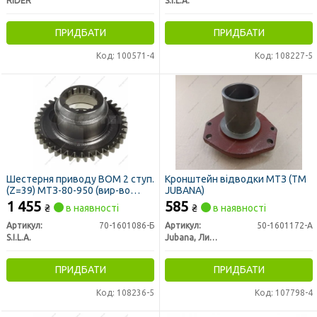
RIDER
S.I.L.A.
ПРИДБАТИ
ПРИДБАТИ
Код: 100571-4
Код: 108227-5
Шестерня приводу ВОМ 2 ступ.
Кронштейн відводки МТЗ (ТМ
(Z=39) МТЗ-80-950 (вир-во
JUBANA)
S.I.L.A)
1 455
585
₴
в наявності
₴
в наявності
Артикул:
70-1601086-Б
Артикул:
50-1601172-А
S.I.L.A.
Jubana, Литва
ПРИДБАТИ
ПРИДБАТИ
Код: 108236-5
Код: 107798-4