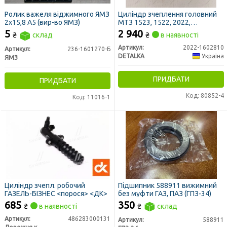
Ролик важеля віджимного ЯМЗ
Циліндр зчеплення головний
2х15,8 А5 (вир-во ЯМЗ)
МТЗ 1523, 1522, 2022,
КОМБАЙНИ (DETALKA)
5
2 940
₴
склад
₴
в наявності
Артикул:
2022-1602810
Артикул:
236-1601270-Б
DETALKA
Україна
ЯМЗ
ПРИДБАТИ
ПРИДБАТИ
Код: 80852-4
Код: 11016-1
Циліндр зчепл. робочий
Підшипник 588911 вижимний
ГАЗЕЛЬ-БІЗНЕС <порося> <ДК>
без муфти ГАЗ, ПАЗ (ГПЗ-34)
685
350
₴
в наявності
₴
склад
Артикул:
486283000131
Артикул:
588911