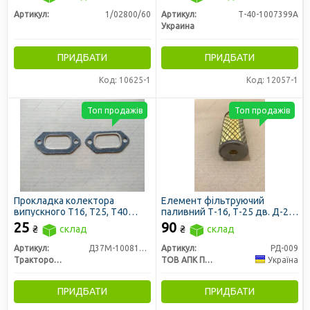
Артикул:
1/02800/60
Артикул:
Т-40-1007399А
Украина
ПРИДБАТИ
ПРИДБАТИ
Код: 10625-1
Код: 12057-1
Топ продажів
Топ продажів
Прокладка колектора
Елемент фільтруючий
випускного Т16, Т25, Т40
паливний Т-16, Т-25 дв. Д-21
(вир-во ЛЗТД)
до 1994 р.в. (ПростоФільтри)
25
90
₴
склад
₴
склад
Артикул:
Д37М-1008170Б-Р
Артикул:
РД-009
Трактородеталь г. Лозовая
ТОВ АПК ПростоФільтри
Україна
ПРИДБАТИ
ПРИДБАТИ