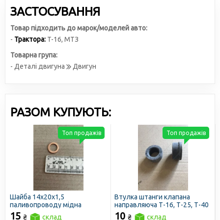
ЗАСТОСУВАННЯ
Товар підходить до марок/моделей авто:
-
Трактора:
T-16
,
МТЗ
Товарна група:
- Деталі двигуна
Двигун
РАЗОМ КУПУЮТЬ:
Топ продажів
Топ продажів
Шайба 14х20х1,5
Втулка штанги клапана
паливопроводу мідна
направляюча Т-16, Т-25, Т-40
15
10
₴
склад
₴
склад