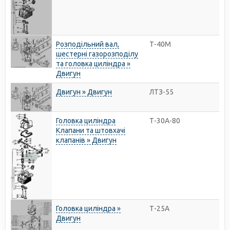
Розподільний вал,
Т-40М
шестерні газорозподілу
та головка циліндра »
Двигун
Двигун » Двигун
ЛТЗ-55
Головка циліндра
Т-30A-80
Клапани та штовхачі
клапанів » Двигун
Головка циліндра »
Т-25А
Двигун