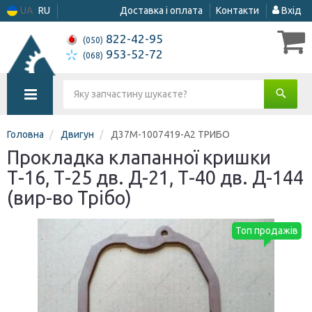
UA
RU
Доставка і оплата
Контакти
Вхід
822-42-95
(050)
953-52-72
(068)
Головна
Двигун
Д37М-1007419-А2 ТРИБО
Прокладка клапанної кришки
Т-16, Т-25 дв. Д-21, Т-40 дв. Д-144
(вир-во Трібо)
Топ продажів