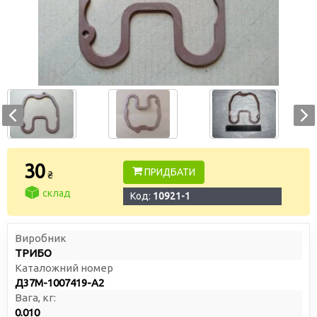
30
ПРИДБАТИ
₴
склад
Код:
10921-1
Виробник
ТРИБО
Каталожний номер
Д37М-1007419-А2
Вага, кг:
0.010