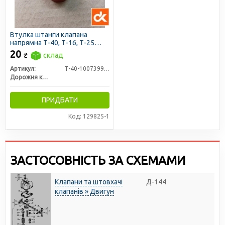
Втулка штанги клапана
напрямна Т-40, Т-16, Т-25
(Д30-100739А) (червона) (ДК)
20
₴
склад
Артикул:
Т-40-1007399А-R
Дорожня карта
ПРИДБАТИ
Код: 129825-1
ЗАСТОСОВНІСТЬ ЗА СХЕМАМИ
Клапани та штовхачі
Д-144
клапанів » Двигун