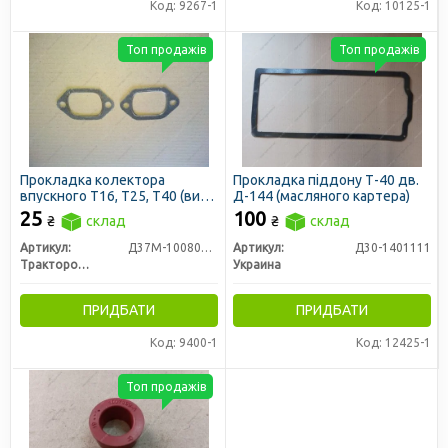
Код: 9267-1
Код: 10125-1
Топ продажів
Топ продажів
Прокладка колектора
Прокладка піддону Т-40 дв.
впускного Т16, Т25, Т40 (вир-
Д-144 (масляного картера)
во ЛЗТД)
25
100
₴
склад
₴
склад
Артикул:
Д37М-1008070Б-Р
Артикул:
Д30-1401111
Трактородеталь г. Лозовая
Украина
ПРИДБАТИ
ПРИДБАТИ
Код: 9400-1
Код: 12425-1
Топ продажів