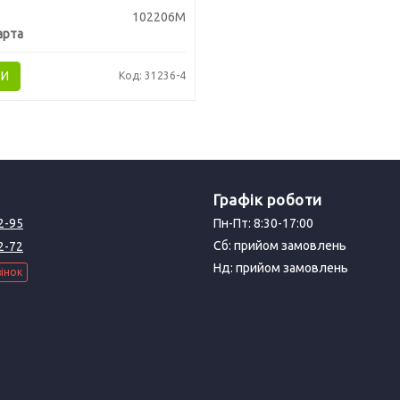
102206М
арта
ТИ
Код: 31236-4
Графік роботи
2-95
Пн-Пт: 8:30-17:00
Сб: прийом замовлень
2-72
Нд: прийом замовлень
інок