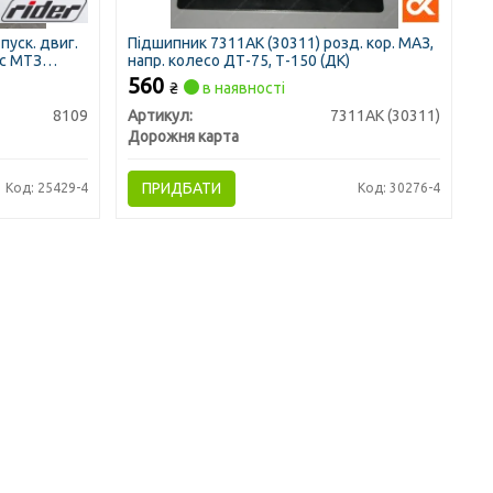
пуск. двиг.
Підшипник 7311АК (30311) розд. кор. МАЗ,
іс МТЗ
напр. колесо ДТ-75, Т-150 (ДК)
560
₴
в наявності
8109
Артикул:
7311АК (30311)
Дорожня карта
ПРИДБАТИ
Код: 25429-4
Код: 30276-4