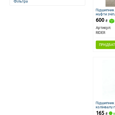
Фільтра
Підшипник 
муфти зчіпл
(вижимний)
600
₴
Артикул:
RIDER
ПРИДБА
Підшипник 
колінвалу п
165
₴
в