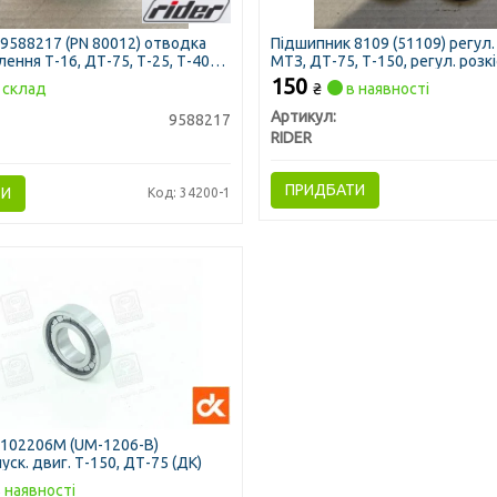
9588217 (PN 80012) отводка
Підшипник 8109 (51109) регул. 
ення Т-16, ДТ-75, Т-25, Т-40
МТЗ, ДТ-75, Т-150, регул. розк
 (RIDER)
(RIDER)
150
склад
₴
в наявності
Артикул:
9588217
RIDER
ПРИДБАТИ
ТИ
Код: 34200-1
102206М (UM-1206-B)
уск. двиг. Т-150, ДТ-75 (ДК)
 наявності