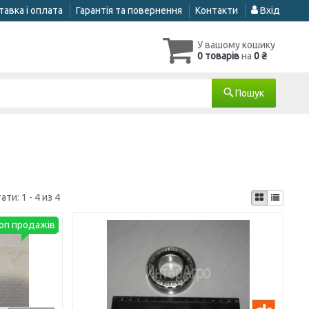
авка і оплата
Гарантія та повернення
Контакти
Вхід
У вашому кошику
0 товарів
на
0 ₴
Пошук
тати:
1 - 4 из 4
оп продажів