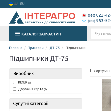
UA
RU
822-42
(050)
953-52
(068)
КАТАЛОГ ЗАПЧАСТИН
Головна
Трактори
ДТ-75
Підшипники
Підшипники ДТ-75
Сортуванн
Виробник
RIDER
(2)
Дорожня карта
(2)
Супутні категорії