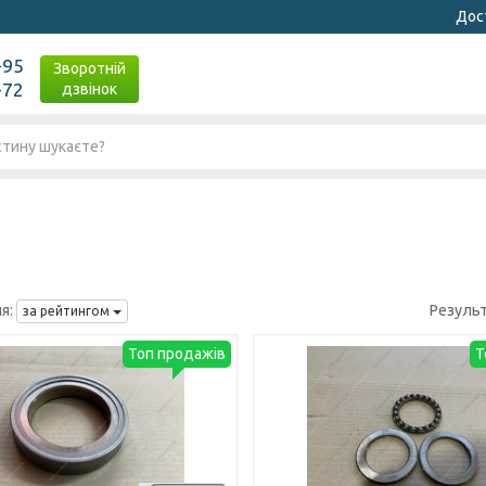
Дост
-95
Зворотній
-72
дзвінок
я:
Резуль
за рейтингом
Топ продажів
Т