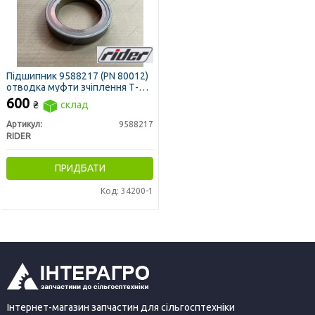
Підшипник 9588217 (PN 80012)
отводка муфти зчіплення Т-16,
ДТ-75, Т-25, Т-40 (вижимний)
600
₴
склад
(RIDER)
Артикул:
9588217
RIDER
ПРИДБАТИ
Код: 34200-1
Інтернет-магазин запчастин для сільгосптехніки