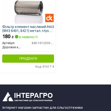
Фільтр елемент масляний МАЗ
(ЯМЗ 8401, 8421) метал. глухий
<ДК>
180
₴
в наявності
Артикул:
840-1012038-12
Дорожня карта
ПРИДБАТИ
Код: 81617-4
Інтернет-магазин запчастин для сільгосптехніки