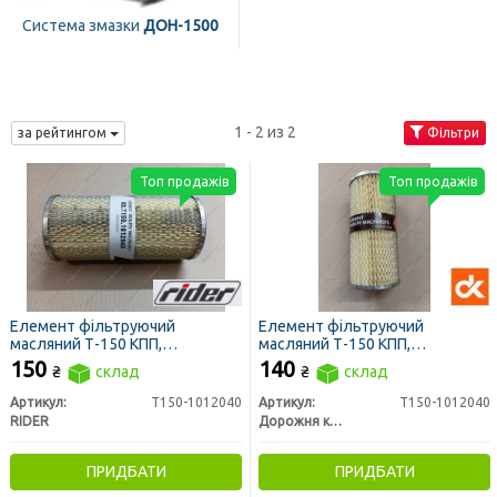
Система змазки
ДОН-1500
1 - 2 из 2
за рейтингом
Фільтри
Топ продажів
Топ продажів
Елемент фільтруючий
Елемент фільтруючий
масляний Т-150 КПП,
масляний Т-150 КПП,
гідросистеми МТЗ, метал. ДОН
гідросистеми МТЗ метал. ДОН
150
140
₴
склад
₴
склад
1500,Т-40 (RIDER)
1500 (ДК)
Артикул:
Т150-1012040
Артикул:
Т150-1012040
RIDER
Дорожня карта
ПРИДБАТИ
ПРИДБАТИ