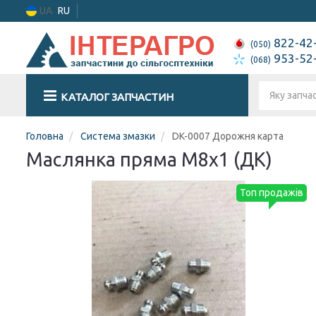
UA
RU
822-42
(050)
953-52
(068)
КАТАЛОГ ЗАПЧАСТИН
Головна
Система змазки
DK-0007 Дорожня карта
Маслянка пряма М8x1 (ДК)
Топ продажів