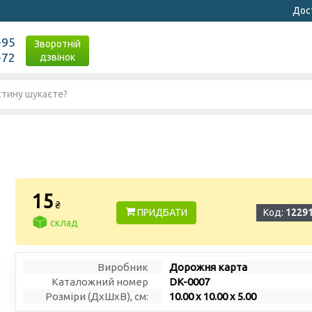
Дост
-95
Зворотній
-72
дзвінок
15
₴
ПРИДБАТИ
Код:
1229
склад
Виробник
Дорожня карта
Каталожний номер
DK-0007
Розміри (ДxШxВ), см:
10.00 x 10.00 x 5.00