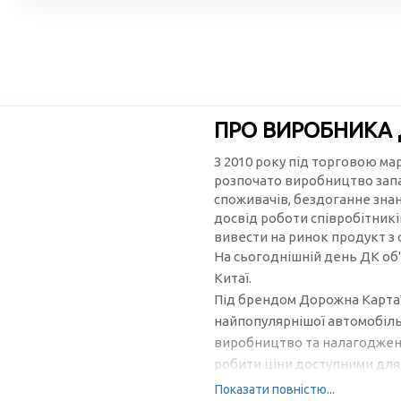
ПРО ВИРОБНИКА
З 2010 року під торговою м
розпочато виробництво запа
споживачів, бездоганне зна
досвід роботи співробітникі
вивести на ринок продукт з
На сьогоднішній день ДК об'
Китаї.
Під брендом Дорожна Карта™
найпопулярнішої автомобільн
виробництво та налагоджена
робити ціни доступними для 
Показати повністю...