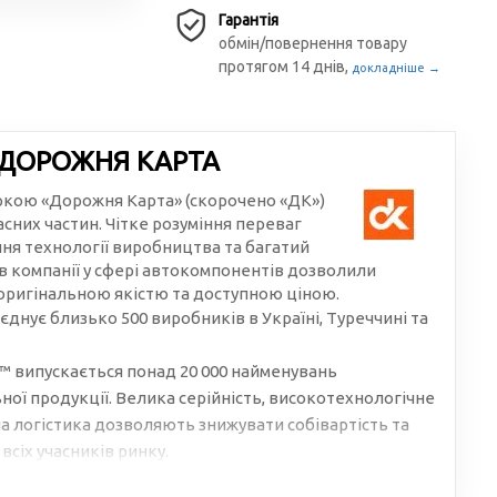
Гарантія
обмін/повернення товару
протягом 14 днів,
докладніше →
 ДОРОЖНЯ КАРТА
аркою «Дорожня Карта» (скорочено «ДК»)
сних частин. Чітке розуміння переваг
ння технології виробництва та багатий
в компанії у сфері автокомпонентів дозволили
 оригінальною якістю та доступною ціною.
єднує близько 500 виробників в Україні, Туреччині та
 випускається понад 20 000 найменувань
ої продукції. Велика серійність, високотехнологічне
 логістика дозволяють знижувати собівартість та
всіх учасників ринку.