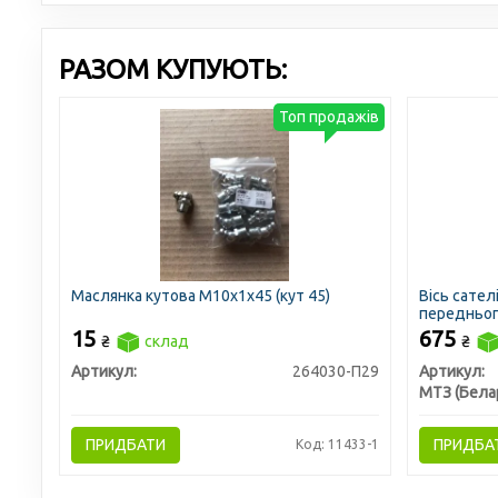
РАЗОМ КУПУЮТЬ:
Топ продажів
Маслянка кутова М10х1х45 (кут 45)
Вісь сате
передньог
15
675
₴
склад
₴
Артикул:
264030-П29
Артикул:
МТЗ (Бела
ПРИДБАТИ
ПРИДБА
Код: 11433-1