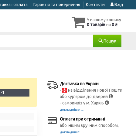
авка і оплата
Гарантія та повернення
Контакти
Вхід
У вашому кошику
0 товарів
на
0 ₴
Пошук
Доставка по Україні
-
на відділення Нової Пошти
1-1
або кур'єром до дверей
- самовивіз у м. Харків
докладніше →
Оплата при отриманні
або іншим зручним способом,
докладніше →