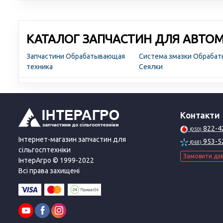
КАТАЛОГ ЗАПЧАСТИН ДЛЯ АВТОМО
Запчастини Обрабатывающая
Система змазки Обраба
техника
Сеялки
Контакти
822-4
(050)
Інтернет-магазин запчастин для
953-5
(068)
сільгосптехніки
Замовити дзв
ІнтерАгро © 1999-2022
Всі права захищені