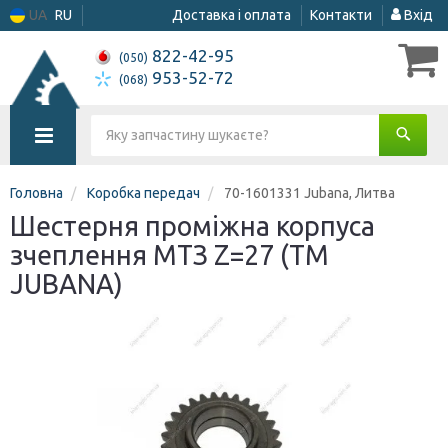
UA
RU
Доставка і оплата
Контакти
Вхід
822-42-95
(050)
953-52-72
(068)
Головна
Коробка передач
70-1601331 Jubana, Литва
Шестерня проміжна корпуса
зчеплення МТЗ Z=27 (ТМ
JUBANA)