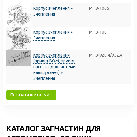
Корпус зчеплення »
МТЗ-1005
Зчеплення
Корпус зчеплення »
МТЗ-100
Зчеплення
Корпус зчеплення
МТЗ-920.4/952.4
(привід ВОМ, привід
насоса гідросистеми
навішування) »
Зчеплення
Показати ще схеми ↓
КАТАЛОГ ЗАПЧАСТИН ДЛЯ