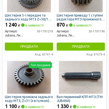
Шестерня 5-ї передачі та
Шестерня приводу 1 ступені
заднього ходу МТЗ Z=38/19
редуктора МТЗ проміжного
(ТМ JUBANA)
валу старого зразка z=20 (ТМ
1 240
870
₴
в наявності
₴
в наявності
JUBANA)
Артикул:
50-1701218
Артикул:
50-1701196
Jubana, Литва
Jubana, Литва
ПРИДБАТИ
ПРИДБАТИ
Код: 43761-4
Код: 87679-4
Топ продажів
Шестерня проміжна заднього
Вал первинний КПП МТЗ (ТМ
ходу МТЗ, Z=31 (з втулкою)
JUBANA)
(ТМ JUBANA)
1 100
1 330
₴
в наявності
₴
в наявності