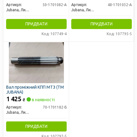
Артикул:
50-1701082-А
Артикул:
48-1701032-А
Jubana, Литва
Jubana, Литва
ПРИДБАТИ
ПРИДБАТИ
Код: 107749-4
Код: 107795-5
Вал проміжний КПП МТЗ (ТМ
JUBANA)
1 425
₴
в наявності
Артикул:
70-1701182-Б
Jubana, Литва
ПРИДБАТИ
Код: 107797-5