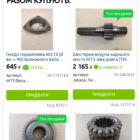
РАЗОМ КУПУЮТЬ:
Топ продажів
Гніздо підшипника 60210 (d
Шестерня ведуча заднього
вн. = 90) проміжного валу
мосту МТЗ ліва довга (ТМ
МТЗ (вир-во МТЗ)
JUBANA)
645
2 165
₴
склад
₴
в наявності
Артикул:
70-2407053
Артикул:
50-1701184
Jubana, Литва
МТЗ (Беларусь)
ПРИДБАТИ
ПРИДБАТИ
Код: 53257-4
Код: 8302-1
Топ продажів