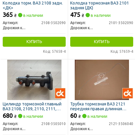
Колодка торм. ВАЗ 2108 задн.
Колодка тормозная ВАЗ 2101
<ДК>
задняя (ДК)
365
475
₴
в наличии
₴
в наличии
Артикул:
2108-3502090
Артикул:
2101-3502090
Дорожня карта
Дорожня карта
КУПИТЬ
КУПИТЬ
Код: 57658-4
Код: 57659-4
Цилиндр тормозной главный
Трубка тормозная ВАЗ 2121
ВАЗ 2108, 2109, 2110, 2111,
передняя правая длинная
2112, 2115 упак. (ДК)
<ДК>
680
60
₴
в наличии
₴
в наличии
Артикул:
2108-3505010
Артикул:
2121-3506040
Дорожня карта
Дорожня карта