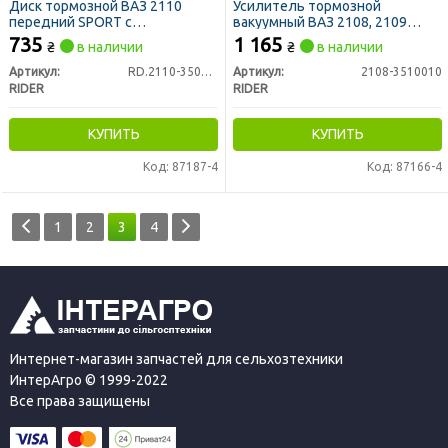
Диск тормозной ВАЗ 2110
Усилитель тормозной
передний SPORT с
вакуумный ВАЗ 2108, 2109
перфорацией(RIDER)
(RIDER)
735
1 165
₴
в наличии
₴
в наличии
Артикул:
RD.2110-3501070
Артикул:
2108-3510010
RIDER
RIDER
КУПИТЬ
КУПИТЬ
Код: 87187-4
Код: 87166-4
1
2
3
4
Интернет-магазин запчастей для сельхозтехники
ИнтерАгро © 1999-2022
Все права защищены