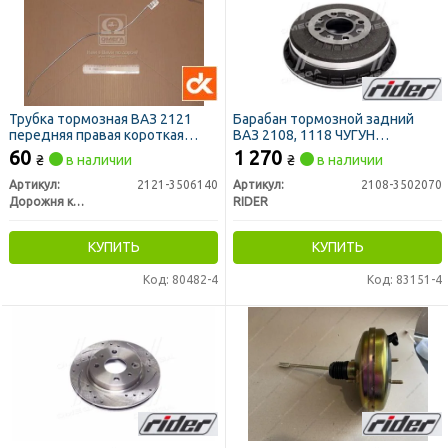
Трубка тормозная ВАЗ 2121
Барабан тормозной задний
передняя правая короткая
ВАЗ 2108, 1118 ЧУГУН
СТАНДАРТ <ДК>
STANDARD (RIDER)
60
1 270
₴
в наличии
₴
в наличии
Артикул:
2121-3506140
Артикул:
2108-3502070
Дорожня карта
RIDER
КУПИТЬ
КУПИТЬ
Код: 80482-4
Код: 83151-4