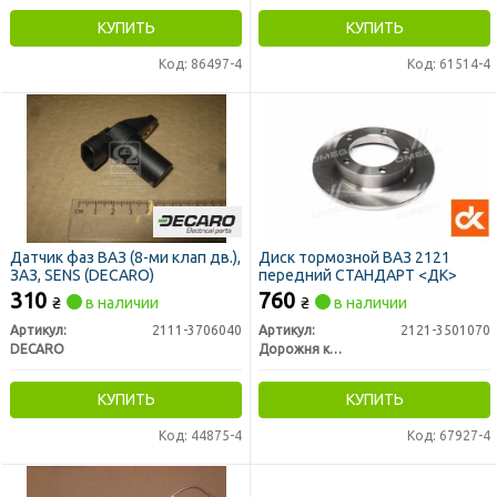
КУПИТЬ
КУПИТЬ
Код: 86497-4
Код: 61514-4
Датчик фаз ВАЗ (8-ми клап дв.),
Диск тормозной ВАЗ 2121
ЗАЗ, SENS (DECARO)
передний СТАНДАРТ <ДК>
310
760
₴
в наличии
₴
в наличии
Артикул:
2111-3706040
Артикул:
2121-3501070
DECARO
Дорожня карта
КУПИТЬ
КУПИТЬ
Код: 44875-4
Код: 67927-4