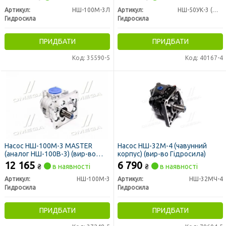
Артикул:
НШ-100М-3Л
Артикул:
НШ-50УК-3 (М-3)
Гидросила
Гидросила
ПРИДБАТИ
ПРИДБАТИ
Код: 35590-5
Код: 40167-4
Насос НШ-100М-3 MASTER
Насос НШ-32М-4 (чавунний
(аналог НШ-100В-3) (вир-во
корпус) (вир-во Гідросила)
Гідросила)
12 165
6 790
₴
в наявності
₴
в наявності
Артикул:
НШ-100М-3
Артикул:
НШ-32МЧ-4
Гидросила
Гидросила
ПРИДБАТИ
ПРИДБАТИ