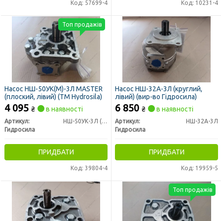
Код: 57699-4
Код: 10231-4
Топ продажів
Насос НШ-50УК(М)-3Л MASTER
Насос НШ-32А-3Л (круглий,
(плоский, лівий) (ТМ Hydrosila)
лівий) (вир-во Гідросила)
4 095
6 850
₴
в наявності
₴
в наявності
Артикул:
НШ-50УК-3Л (М-3Л)
Артикул:
НШ-32А-3Л
Гидросила
Гидросила
ПРИДБАТИ
ПРИДБАТИ
Код: 39804-4
Код: 19959-5
Топ продажів