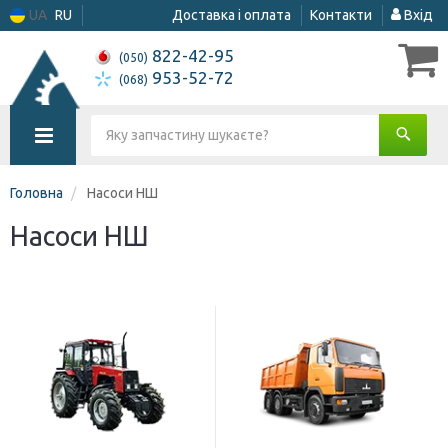
UA
RU
Доставка і оплата
Контакти
Вхід
822-42-95
(050)
953-52-72
(068)
Головна
Насоси НШ
Насоси НШ