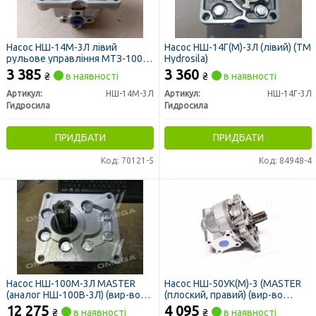
Насос НШ-14М-3Л лівий
Насос НШ-14Г(М)-3Л (лівий) (ТМ
рульове управління МТЗ-100-
Hydrosila)
1522 (вир-во Гідросила)
3 385
3 360
₴
в наявності
₴
в наявності
Артикул:
НШ-14М-3Л
Артикул:
НШ-14Г-3Л
Гидросила
Гидросила
ПРИДБАТИ
ПРИДБАТИ
Код: 70121-5
Код: 84948-4
Насос НШ-100М-3Л MASTER
Насос НШ-50УК(М)-3 (MASTER
(аналог НШ-100В-3Л) (вир-во
(плоский, правий) (вир-во
Гідросила)
Гідросила)
12 275
4 095
₴
в наявності
₴
в наявності