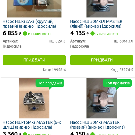
Насос НШ-32А-3 (круглий,
Насос НШ 50М-3Л MASTER
правий) (вир-во Гідросила)
(лівий) (вир-во Гідросила)
6 855
4 135
₴
в наявності
₴
в наявності
Артикул:
НШ-32А-3
Артикул:
НШ-50М-3Л
Гидросила
Гидросила
ПРИДБАТИ
ПРИДБАТИ
Код: 19958-4
Код: 23974-5
Топ продажів
Топ продажів
Насос НШ-16М-3 MASTER (6-х
Насос НШ 50М-3 MASTER
шліц.) (вир-во Гідросила)
(правий) (вир-во Гідросила)
3 360
4 150
₴
в наявності
₴
в наявності