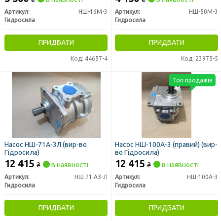
Артикул:
НШ-16М-3
Артикул:
НШ-50М-3
Гидросила
Гидросила
ПРИДБАТИ
ПРИДБАТИ
Код: 44657-4
Код: 23975-5
Топ продажів
Насос НШ-71А-3Л (вир-во
Насос НШ-100А-3 (правий) (вир-
Гідросила)
во Гідросила)
12 415
12 415
₴
в наявності
₴
в наявності
Артикул:
НШ 71 АЗ-Л
Артикул:
НШ-100А-3
Гидросила
Гидросила
ПРИДБАТИ
ПРИДБАТИ