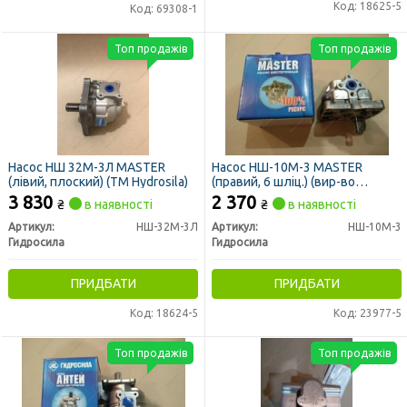
Код: 18625-5
Код: 69308-1
Топ продажів
Топ продажів
Насос НШ 32М-3Л MASTER
Насос НШ-10М-3 MASTER
(лівий, плоский) (ТМ Hydrosila)
(правий, 6 шліц.) (вир-во
Гідросила)
3 830
2 370
₴
в наявності
₴
в наявності
Артикул:
НШ-32М-3Л
Артикул:
НШ-10М-3
Гидросила
Гидросила
ПРИДБАТИ
ПРИДБАТИ
Код: 18624-5
Код: 23977-5
Топ продажів
Топ продажів