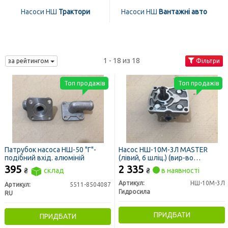
Насоси НШ
Трактори
Насоси НШ
Вантажні авто
1 - 18 из 18
за рейтингом
Фільтри
Топ продажів
Топ продажів
Патрубок насоса НШ-50 "Г"-
Насос НШ-10М-3Л MASTER
подібний вхід. алюміній
(лівий, 6 шліц.) (вир-во
Гідросила)
395
2 335
₴
склад
₴
в наявності
Артикул:
НШ-10М-3Л
Артикул:
5511-8504087
Гидросила
RU
ПРИДБАТИ
ПРИДБАТИ