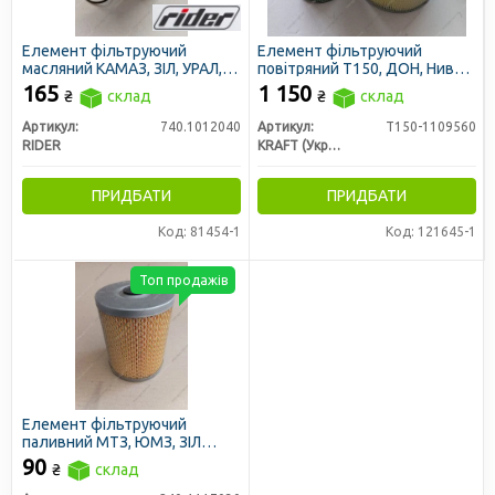
Елемент фільтруючий
Елемент фільтруючий
масляний КАМАЗ, ЗІЛ, УРАЛ,
повітряний Т150, ДОН, Нива
ДОН 1500 (дв. СМД-31) з
СК-5 дв. СМД (D=320 H=303)
165
1 150
₴
склад
₴
склад
ремкомплектом (RIDER)
(сітка) (Фенікс Україна)
Артикул:
740.1012040
Артикул:
Т150-1109560
RIDER
KRAFT (Украина)
ПРИДБАТИ
ПРИДБАТИ
Код: 81454-1
Код: 121645-1
Топ продажів
Елемент фільтруючий
паливний МТЗ, ЮМЗ, ЗІЛ
5301, Т40 тонкого очищення з
90
₴
склад
ущільн. кільцем (JFD)