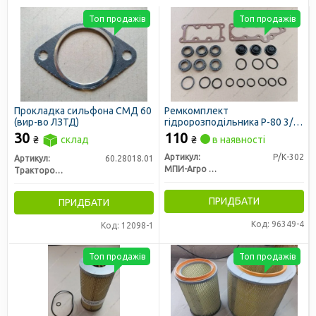
Топ продажів
Топ продажів
Прокладка сильфона СМД 60
Ремкомплект
(вир-во ЛЗТД)
гідророзподільника Р-80 3/1-
222, 444 (повний) (біконіт)
30
110
₴
склад
₴
в наявності
(вир-во МПИ-Агро, м.
Мелітополь)
Артикул:
Р/К-302
Артикул:
60.28018.01
МПИ-Агро ООО TM RINGROUP
Трактородеталь г. Лозовая
ПРИДБАТИ
ПРИДБАТИ
Код: 96349-4
Код: 12098-1
Топ продажів
Топ продажів