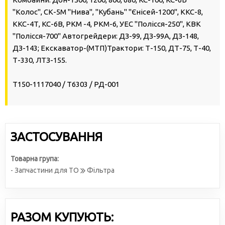
"Колос", СК-5М "Нива", "Кубань" "Єнісей-1200", ККС-8,
ККС-4Т, КС-6В, РКМ -4, РКМ-6, УЕС "Полісся-250", КВК
"Полісся-700" Автогрейдери: ДЗ-99, ДЗ-99А, ДЗ-148,
ДЗ-143; Екскаватор-(МТП)Трактори: Т-150, ДТ-75, Т-40,
Т-330, ЛТЗ-155.
Т150-1117040 / Т6303 / РД-001
ЗАСТОСУВАННЯ
Товарна група:
- Запчастини для ТО
Фільтра
РАЗОМ КУПУЮТЬ: