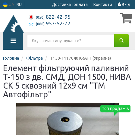
UA
RU
Доставка і оплата
Контакти
Вхід
822-42-95
(050)
953-52-72
(068)
Головна
Фільтра
Т150-1117040 KRAFT (Украина)
Елемент фільтруючий паливний
Т-150 з дв. СМД, ДОН 1500, НИВА
СК 5 сквозний 12х9 см "ТМ
Автофільтр"
Топ продажів