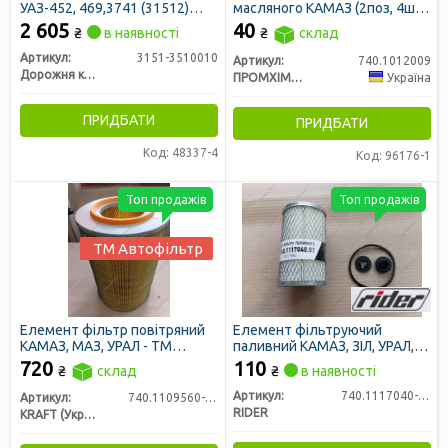
УАЗ-452, 469,3741 (31512)
масляного КАМАЗ (2поз, 4шт)
(ДК)
АВРТ (ПХТ, Україна)
2 605
40
₴
в наявності
₴
склад
Артикул:
3151-3510010
Артикул:
740.1012009
Дорожня карта
ПРОМХІМТЕКС ТОВ
Україна
ПРИДБАТИ
ПРИДБАТИ
Код: 48337-4
Код: 96176-1
Топ продажів
Топ продажів
ТМ Автофільтр
Елемент фільтр повітряний
Елемент фільтруючий
КАМАЗ, МАЗ, УРАЛ - ТМ
паливний КАМАЗ, ЗІЛ, УРАЛ,
Автофільтр (Фенікс, Україна)
ГАЗ 4301 тонкого очищення
720
110
₴
склад
₴
в наявності
метал. з ремкомплектом
фильтра (RIDER)
Артикул:
740.1117040-01
Артикул:
740.1109560-02
RIDER
KRAFT (Украина)