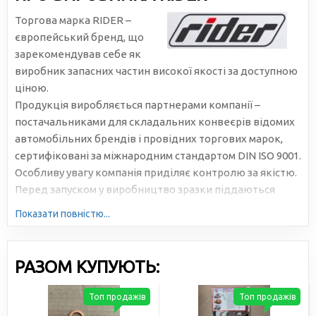
Торгова марка RIDER –
європейський бренд, що
зарекомендував себе як
виробник запасних частин високої якості за доступною
ціною.
Продукція виробляється партнерами компанії –
постачальниками для складальних конвеєрів відомих
автомобільних брендів і провідних торгових марок,
сертифіковані за міжнародним стандартом DIN ISO 9001.
Особливу увагу компанія приділяє контролю за якістю.
Перед запуском у виробництво зразки піддаються
багаторазовому та всебічному тестуванню.
Показати повністю...
РАЗОМ КУПУЮТЬ:
Топ продажів
Топ продажів