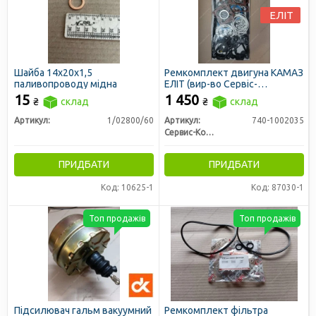
ЕЛІТ
Шайба 14х20х1,5
Ремкомплект двигуна КАМАЗ
паливопроводу мідна
ЕЛІТ (вир-во Сервіс-
Комплектація)
15
1 450
₴
склад
₴
склад
Артикул:
1/02800/60
Артикул:
740-1002035
Сервис-Комплектация ООО, Украина
ПРИДБАТИ
ПРИДБАТИ
Код: 10625-1
Код: 87030-1
Топ продажів
Топ продажів
Підсилювач гальм вакуумний
Ремкомплект фільтра