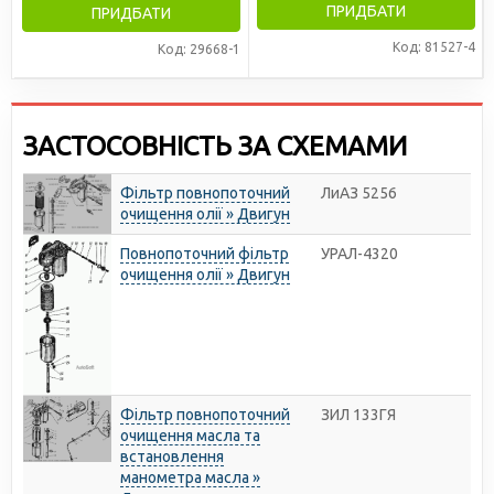
ПРИДБАТИ
ПРИДБАТИ
Код: 81527-4
Код: 29668-1
ЗАСТОСОВНІСТЬ ЗА СХЕМАМИ
Фільтр повнопоточний
ЛиАЗ 5256
очищення олії » Двигун
Повнопоточний фільтр
УРАЛ-4320
очищення олії » Двигун
Фільтр повнопоточний
ЗИЛ 133ГЯ
очищення масла та
встановлення
манометра масла »