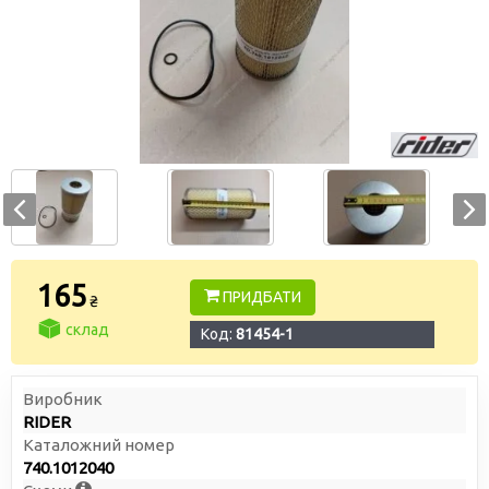
165
ПРИДБАТИ
₴
склад
Код:
81454-1
Виробник
RIDER
Каталожний номер
740.1012040