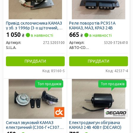
Привід склоочисника КАМАЗ
Реле поворотів РС951А
у зб. з 1996р (3-х щіточний,
КАМАЗ, МАЗ, КРАЗ 24В
моторедуктор) (S.I.L.A. AC)
1 050
665
₴
в наявності
₴
в наявності
Артикул:
272.5205100
Артикул:
5320-3726410
S.I.L.A.
АВТО-СОЮЗ 88
ПРИДБАТИ
ПРИДБАТИ
Код: 85160-5
Код: 42537-4
Топ продажів
Топ продажів
Сигнал звуковий КАМАЗ
Електродвигун обігрівача
електричний (С306-Г+С307-Г,
КАМАЗ 24В 40Вт (DECARO)
комплект) (ДК)