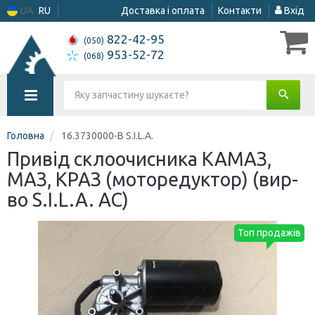
UA
RU
Доставка і оплата
Контакти
Вхід
822-42-95
(050)
953-52-72
(068)
Головна
16.3730000-В S.I.L.A.
Привід склоочисника КАМАЗ,
МАЗ, КРАЗ (моторедуктор) (вир-
во S.I.L.A. AC)
Топ продажів