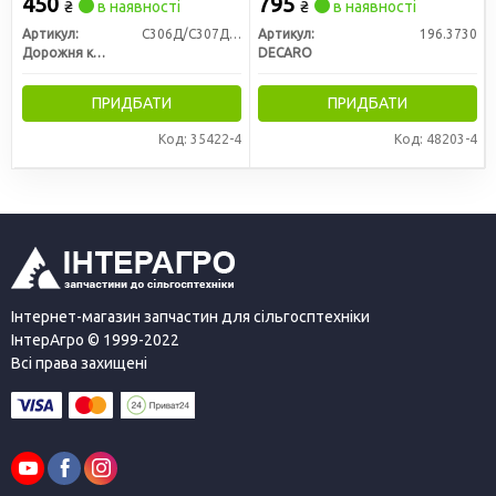
450
795
₴
в наявності
₴
в наявності
Артикул:
С306Д/С307Д-01
Артикул:
196.3730
Дорожня карта
DECARO
ПРИДБАТИ
ПРИДБАТИ
Код: 35422-4
Код: 48203-4
Інтернет-магазин запчастин для сільгосптехніки
ІнтерАгро © 1999-2022
Всі права захищені