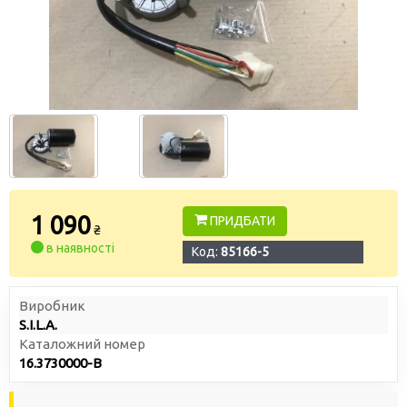
1 090
ПРИДБАТИ
₴
в наявності
Код:
85166-5
Виробник
S.I.L.A.
Каталожний номер
16.3730000-В