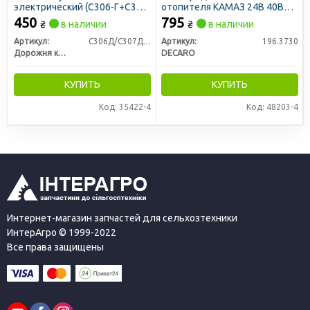
электрический (С306-Г+С307-
отопителя КАМАЗ 24В 40Вт
Г, комплект) (ДК)
(DECARO)
450
795
₴
в наличии
₴
в наличии
Артикул:
С306Д/С307Д-01
Артикул:
196.3730
Дорожня карта
DECARO
КУПИТЬ
КУПИТЬ
Код: 35422-4
Код: 48203-4
Интернет-магазин запчастей для сельхозтехники
ИнтерАгро © 1999-2022
Все права защищены