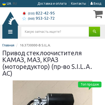
UA
RU
Доставка и оплата
Контакты
Вход
822-42-95
(050)
953-52-72
(068)
Главная
16.3730000-В S.I.L.A.
Привод стеклоочистителя
КАМАЗ, МАЗ, КРАЗ
(моторедуктор) (пр-во S.I.L.A.
AC)
Топ продаж