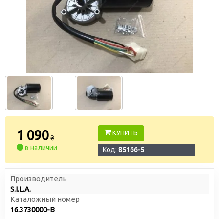
1 090
КУПИТЬ
₴
в наличии
Код:
85166-5
Производитель
S.I.L.A.
Каталожный номер
16.3730000-В