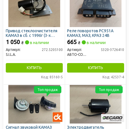
Привод стеклоочистителя
Реле поворотов РС951А
КАМАЗ в сб. c 1996г (3-х
КАМАЗ, МАЗ, КРАЗ 24В
щеточный, моторедуктор)
1 050
665
₴
в наличии
₴
в наличии
(S.I.L.A. AC)
Артикул:
272.5205100
Артикул:
5320-3726410
S.I.L.A.
АВТО-СОЮЗ 88
КУПИТЬ
КУПИТЬ
Код: 85160-5
Код: 42537-4
Топ продаж
Топ продаж
Сигнал звуковой КАМАЗ
Электродвигатель