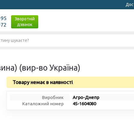
Дост
-95
Зворотній
-72
дзвінок
ина) (вир-во Україна)
Товару немає в наявності
.
Виробник
Агро-Днепр
Каталожний номер
45-1604080