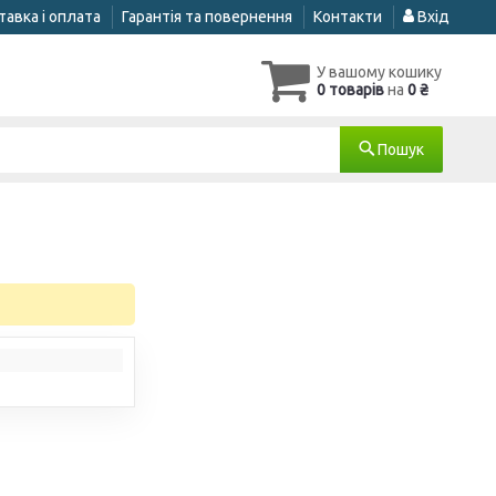
авка і оплата
Гарантія та повернення
Контакти
Вхід
У вашому кошику
0 товарів
на
0 ₴
Пошук