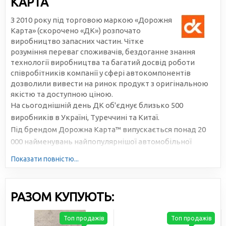
КАРТА
З 2010 року під торговою маркою «Дорожня
Карта» (скорочено «ДК») розпочато
виробництво запасних частин. Чітке
розуміння переваг споживачів, бездоганне знання
технології виробництва та багатий досвід роботи
співробітників компанії у сфері автокомпонентів
дозволили вивести на ринок продукт з оригінальною
якістю та доступною ціною.
На сьогоднішній день ДК об'єднує близько 500
виробників в Україні, Туреччині та Китаї.
Під брендом Дорожна Карта™ випускається понад 20
000 найменувань найпопулярнішої автомобільної
продукції. Велика серійність, високотехнологічне
Показати повністю...
виробництво та налагоджена логістика дозволяють
знижувати собівартість та робити ціни доступними для
всіх учасників ринку.
РАЗОМ КУПУЮТЬ:
Топ продажів
Топ продажів