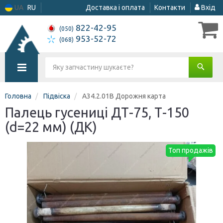
UA
RU
Доставка і оплата
Контакти
Вхід
822-42-95
(050)
953-52-72
(068)
Головна
Підвіска
А34.2.01В Дорожня карта
Палець гусениці ДТ-75, Т-150
(d=22 мм) (ДК)
Топ продажів