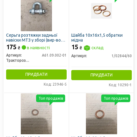
Серьга розтяжки задньої
Шайба 10х16х1,5 обратки
навіски МТЗ у зборі (вир-во
мідна
РЗТ м. Ромни)
175
15
₴
в наявності
₴
склад
Артикул:
А61.09.002-01
Артикул:
1/02844/60
Тракторозапчасть г. Ромны
ПРИДБАТИ
ПРИДБАТИ
Код: 23946-5
Код: 10290-1
Топ продажів
Топ продажів