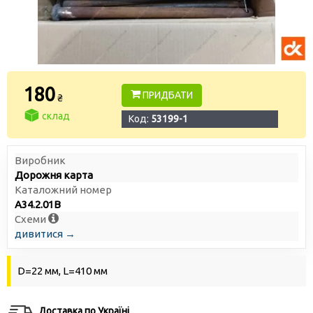
180
ПРИДБАТИ
₴
склад
Код:
53199-1
Виробник
Дорожня карта
Каталожний номер
А34.2.01В
Схеми
дивитися →
D=22 мм, L=410 мм
Доставка по Україні