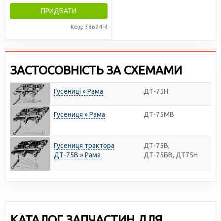
ПРИДБАТИ
Код: 38624-4
ЗАСТОСОВНІСТЬ ЗА СХЕМАМИ
Гусениці » Рама
ДТ-75Н
Гусениця » Рама
ДТ-75МВ
Гусениця трактора
ДТ-75В,
ДТ-75В » Рама
ДТ-75БВ, ДТ75Н
КАТАЛОГ ЗАПЧАСТИН ДЛЯ