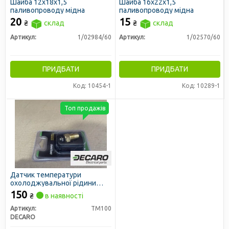
Шайба 12х18х1,5
Шайба 16х22х1,5
паливопроводу мідна
паливопроводу мідна
20
15
₴
склад
₴
склад
Артикул:
1/02984/60
Артикул:
1/02570/60
ПРИДБАТИ
ПРИДБАТИ
Код: 10454-1
Код: 10289-1
Топ продажів
Датчик температури
охолоджувальної рідини
МАЗ, ГАЗ, КРАЗ, ЗІЛ, МТЗ під
150
₴
в наявності
болт (DECARO)
Артикул:
ТМ100
DECARO