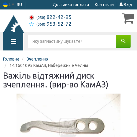
UA
RU
Доставка і оплата
Контакти
Вхід
822-42-95
(050)
953-52-72
(068)
Головна
Зчеплення
14.1601095 КамАЗ, Набережные Челны
Важіль відтяжний диск
зчеплення. (вир-во КамАЗ)