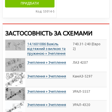
ПРИДБАТИ
Код: 53014-5
ЗАСТОСОВНІСТЬ ЗА СХЕМАМИ
14.1601086 Важіль
740.31-240 (Евро
відтяжний з вилкою та
2)
пружиною » Зчеплення
Зчеплення » Зчеплення
ЛАЗ 4207
Зчеплення » Зчеплення
КамАЗ-5297
Зчеплення » Зчеплення
УРАЛ-5557
Зчеплення » Зчеплення
УРАЛ-4320