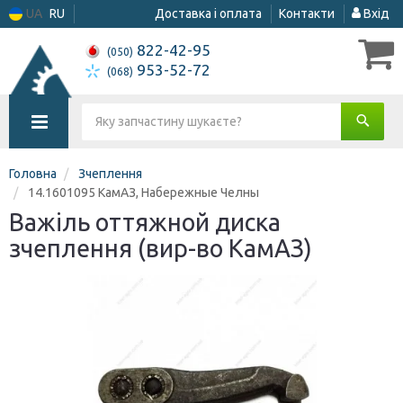
UA
RU
Доставка і оплата
Контакти
Вхід
822-42-95
(050)
953-52-72
(068)
Головна
Зчеплення
14.1601095 КамАЗ, Набережные Челны
Важіль оттяжной диска
зчеплення (вир-во КамАЗ)