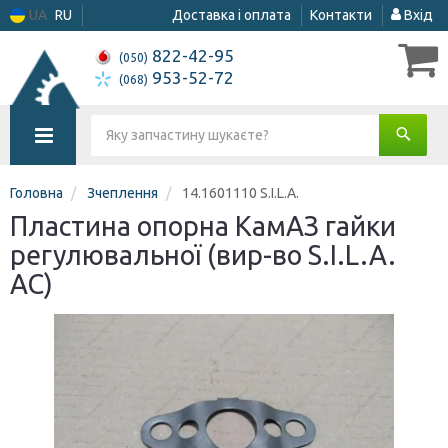
UA
RU
Доставка і оплата
Контакти
Вхід
822-42-95
(050)
953-52-72
(068)
Головна
Зчеплення
14.1601110 S.I.L.A.
Пластина опорна КамАЗ гайки
регулювальної (вир-во S.I.L.A.
AC)