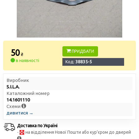
50
ПРИДБАТИ
₴
в наявності
Код:
38835-5
Виробник
S.I.L.A.
Каталожний номер
14.1601110
Схеми
дивитися →
Доставка по Україні
-
на відділення Нової Пошти або кур'єром до дверей