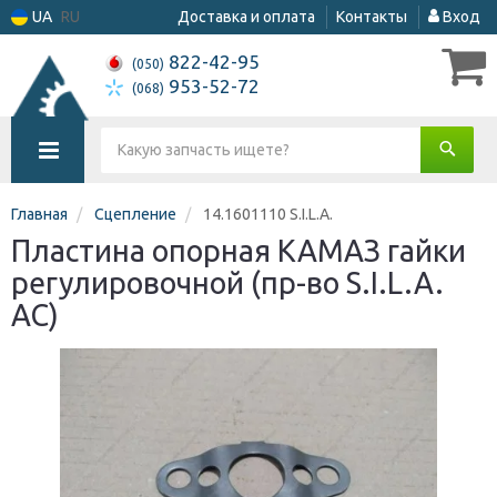
UA
RU
Доставка и оплата
Контакты
Вход
822-42-95
(050)
953-52-72
(068)
Главная
Сцепление
14.1601110 S.I.L.A.
Пластина опорная КАМАЗ гайки
регулировочной (пр-во S.I.L.A.
AC)