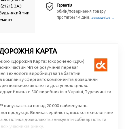
Гарантія
 (2121), ЗАЗ
обмін/повернення товару
 будь-який тип
протягом 14 днів,
докладніше →
лемент
 ДОРОЖНЯ КАРТА
аркою «Дорожня Карта» (скорочено «ДК»)
сних частин. Чітке розуміння переваг
ння технології виробництва та багатий
в компанії у сфері автокомпонентів дозволили
 оригінальною якістю та доступною ціною.
єднує близько 500 виробників в Україні, Туреччині та
 випускається понад 20 000 найменувань
ої продукції. Велика серійність, високотехнологічне
 логістика дозволяють знижувати собівартість та
всіх учасників ринку.