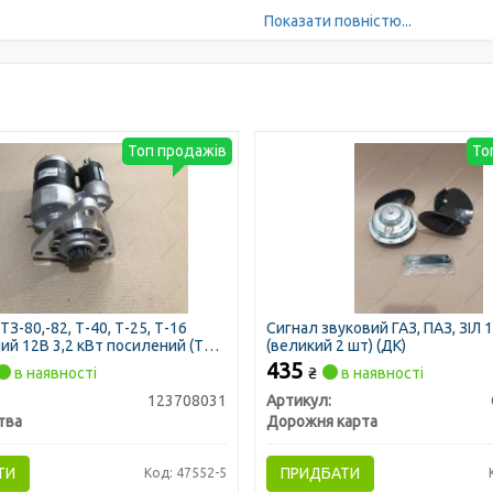
Показати повністю...
Топ продажів
То
З-80,-82, Т-40, Т-25, Т-16
Сигнал звуковий ГАЗ, ПАЗ, ЗІЛ 
ий 12В 3,2 кВт посилений (ТМ
(великий 2 шт) (ДК)
435
в наявності
₴
в наявності
123708031
Артикул:
тва
Дорожня карта
ТИ
ПРИДБАТИ
Код: 47552-5