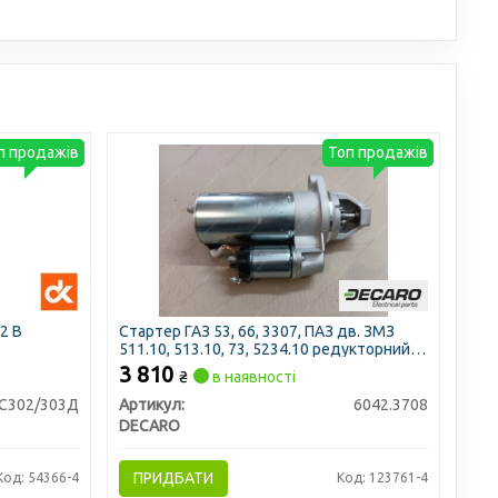
п продажів
Топ продажів
12 В
Стартер ГАЗ 53, 66, 3307, ПАЗ дв. ЗМЗ
511.10, 513.10, 73, 5234.10 редукторний
12В z=9 2.0 кВт (DECARO)
3 810
₴
в наявності
С302/303Д
Артикул:
6042.3708
DECARO
ПРИДБАТИ
Код: 54366-4
Код: 123761-4