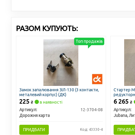
РАЗОМ КУПУЮТЬ:
Топ продажів
Замок запалювання ЗІЛ-130 (3 контакти,
Стартер МТ
металевий корпус) (ДК)
редукторн
JUBANA)
225
6 265
₴
в наявності
₴
Артикул:
12-3704-08
Артикул:
Дорожня карта
Jubana, Ли
ПРИДБАТИ
ПРИДБА
Код: 43330-4