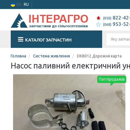
UA
RU
822-42
(050)
953-52
(068)
КАТАЛОГ ЗАПЧАСТИН
Головна
Система живлення
DK8012 Дорожня карта
Насос паливний електричний уні
Топ продажів