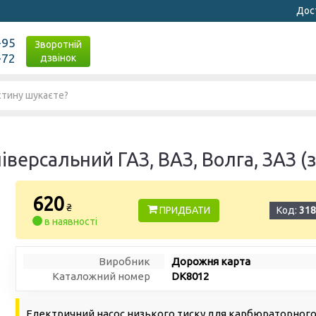
Дост
-95
Зворотній
-72
дзвінок
версальний ГАЗ, ВАЗ, Волга, ЗАЗ (з
620
₴
ПРИДБАТИ
Код:
318
в наявності
Виробник
Дорожня карта
Каталожний номер
DK8012
Електричний насос низького тиску для карбюраторного