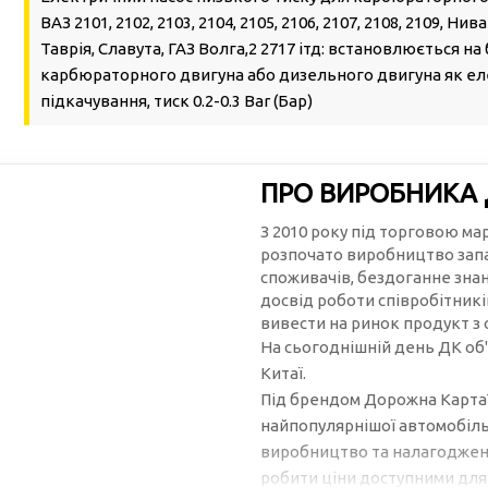
ВАЗ 2101, 2102, 2103, 2104, 2105, 2106, 2107, 2108, 2109, Нива
Таврія, Славута, ГАЗ Волга,2 2717 ітд: встановлюється на
карбюраторного двигуна або дизельного двигуна як е
підкачування, тиск 0.2-0.3 Bar (Бар)
ПРО ВИРОБНИКА
З 2010 року під торговою м
розпочато виробництво запа
споживачів, бездоганне зна
досвід роботи співробітникі
вивести на ринок продукт з
На сьогоднішній день ДК об'
Китаї.
Під брендом Дорожна Карта™
найпопулярнішої автомобільн
виробництво та налагоджена
робити ціни доступними для 