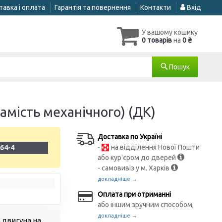
авка і оплата
Гарантія та повернення
Контакти
Вхід
У вашому кошику
0 товарів
на
0 ₴
Пошук
амість механічного) (ДК)
Доставка по Україні
-
на відділення Нової Пошти
64-4
або кур'єром до дверей
- самовивіз у м. Харків
докладніше →
Оплата при отриманні
або іншим зручним способом,
докладніше →
 двигуна на