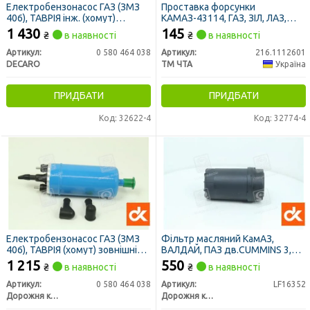
Електробензонасос ГАЗ (ЗМЗ
Проставка форсунки
406), ТАВРІЯ інж. (хомут)
КАМАЗ-43114, ГАЗ, ЗІЛ, ЛАЗ,
зовнішній (DECARO)
МТЗ (вир-во ЧТА)
1 430
145
₴
в наявності
₴
в наявності
Артикул:
0 580 464 038
Артикул:
216.1112601
DECARO
ТМ ЧТА
Україна
ПРИДБАТИ
ПРИДБАТИ
Код: 32622-4
Код: 32774-4
Електробензонасос ГАЗ (ЗМЗ
Фільтр масляний КамАЗ,
406), ТАВРІЯ (хомут) зовнішній
ВАЛДАЙ, ПАЗ дв.CUMMINS 3,8
<ДК>
<ДК>
1 215
550
₴
в наявності
₴
в наявності
Артикул:
0 580 464 038
Артикул:
LF16352
Дорожня карта
Дорожня карта