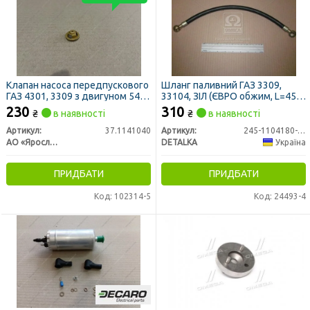
Клапан насоса передпускового
Шланг паливний ГАЗ 3309,
ГАЗ 4301, 3309 з двигуном 542,
33104, ЗІЛ (ЄВРО обжим, L=455
544
мм, дв. ММЗ 245 ЄВРО-2)
230
310
₴
в наявності
₴
в наявності
(DETALKA)
Артикул:
37.1141040
Артикул:
245-1104180-В-03
АО «Ярославский завод дизельной аппаратуры» (ЯЗДА)
DETALKA
Україна
ПРИДБАТИ
ПРИДБАТИ
Код: 102314-5
Код: 24493-4