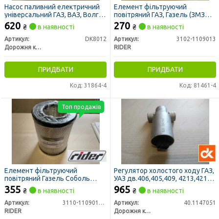
Насос паливний електричний
Елемент фільтруючий
універсальний ГАЗ, ВАЗ, Волга,
повітряний ГАЗ, Газель (ЗМЗ
ЗАЗ (замість механічного) (ДК)
402,406), УМЗ 4215 (RIDER)
620
270
₴
в наявності
₴
в наявності
Артикул:
DK8012
Артикул:
3102-1109013
Дорожня карта
RIDER
ПРИДБАТИ
ПРИДБАТИ
Код: 31864-4
Код: 81461-4
Топ продажів
Елемент фільтруючий
Регулятор холостого ходу ГАЗ,
повітряний Газель Соболь
УАЗ дв.406,405,409, 4213,4216
(ЗМЗ 405) (RIDER)
<ДК>
355
965
₴
в наявності
₴
в наявності
Артикул:
3110-1109013-77
Артикул:
40.1147051
RIDER
Дорожня карта