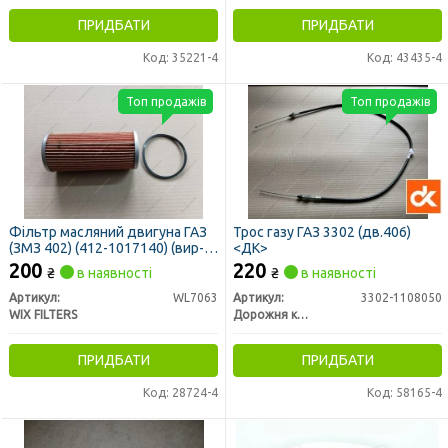
ПРИДБАТИ
ПРИДБАТИ
Код: 35221-4
Код: 43435-4
Топ продажів
Топ продажів
Фільтр масляний двигуна ГАЗ
Трос газу ГАЗ 3302 (дв.406)
(ЗМЗ 402) (412-1017140) (вир-
<ДК>
во WIX-FILTERS)
200
220
₴
в наявності
₴
в наявності
Артикул:
WL7063
Артикул:
3302-1108050
WIX FILTERS
Дорожня карта
ПРИДБАТИ
ПРИДБАТИ
Код: 28724-4
Код: 58165-4