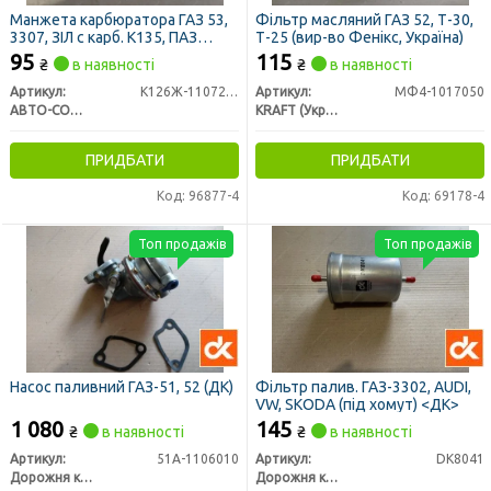
Манжета карбюратора ГАЗ 53,
Фільтр масляний ГАЗ 52, Т-30,
3307, ЗІЛ с карб. К135, ПАЗ
Т-25
(вир-во Фенікс, Україна)
прискорювального насоса
95
115
₴
в наявності
₴
в наявності
(чорна)
Артикул:
К126Ж-1107242
Артикул:
МФ4-1017050
АВТО-СОЮЗ 88
KRAFT (Украина)
ПРИДБАТИ
ПРИДБАТИ
Код: 96877-4
Код: 69178-4
Топ продажів
Топ продажів
Насос паливний ГАЗ-51, 52 (ДК)
Фільтр палив. ГАЗ-3302, AUDI,
VW, SKODA (під хомут) <ДК>
1 080
145
₴
в наявності
₴
в наявності
Артикул:
51А-1106010
Артикул:
DK8041
Дорожня карта
Дорожня карта