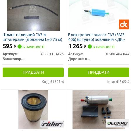
Шланг паливний ГАЗ зі
Електробензонасос ГАЗ (ЗМЗ
штуцерами (довжина L=0,75 м)
406) (штуцер) зовнішній <ДК>
595
1 265
₴
в наявності
₴
в наявності
Артикул:
4022.1104126
Артикул:
0 580 464 044
Балаковорезинотехника ОАО
Дорожня карта
ПРИДБАТИ
ПРИДБАТИ
Код: 61607-4
Код: 41365-4