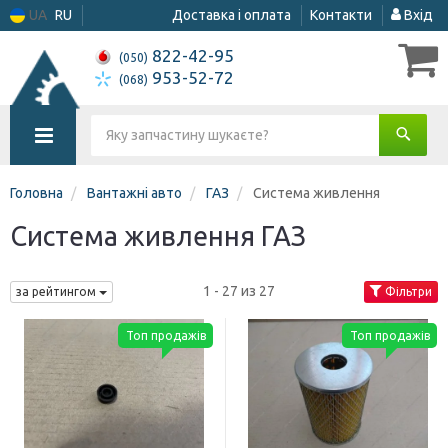
UA
RU
Доставка і оплата
Контакти
Вхід
822-42-95
(050)
953-52-72
(068)
Головна
Вантажні авто
ГАЗ
Система живлення
Система живлення ГАЗ
1 - 27 из 27
за рейтингом
Фільтри
Топ продажів
Топ продажів