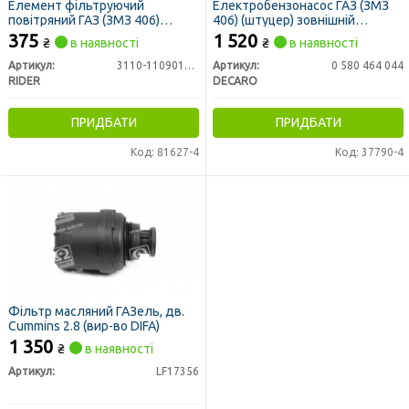
Елемент фільтруючий
Електробензонасос ГАЗ (ЗМЗ
повітряний ГАЗ (ЗМЗ 406)
406) (штуцер) зовнішній
низький (RIDER)
(DECARO)
375
1 520
₴
в наявності
₴
в наявності
Артикул:
3110-1109013-10
Артикул:
0 580 464 044
RIDER
DECARO
ПРИДБАТИ
ПРИДБАТИ
Код: 81627-4
Код: 37790-4
Фільтр масляний ГАЗель, дв.
Cummins 2.8 (вир-во DIFA)
1 350
₴
в наявності
Артикул:
LF17356