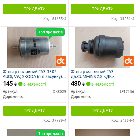
ПРИДБАТИ
ПРИДБАТИ
Код: 81655-4
Код: 33281-4
Топ продажів
Фільтр паливний ГАЗ-3302,
Фільтр масляний ГАЗ
AUDI, VW, SKODA (під засувку)
дв.CUMMINS 2.8 <ДК>
(ДК)
145
480
₴
в наявності
₴
в наявності
Артикул:
DK8029
Артикул:
LF17356
Дорожня карта
Дорожня карта
ПРИДБАТИ
ПРИДБАТИ
Код: 37789-4
Код: 54354-4
Топ продажів