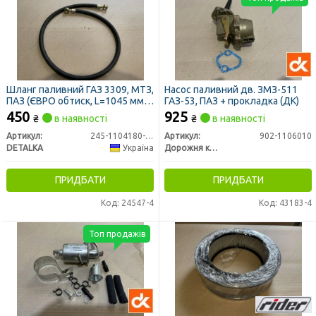
Шланг паливний ГАЗ 3309, МТЗ,
Насос паливний дв. ЗМЗ-511
ПАЗ (ЄВРО обтиск, L=1045 мм,
ГАЗ-53, ПАЗ + прокладка (ДК)
дв. ММЗ 245 ЄВРО-2) НТ
450
925
₴
в наявності
₴
в наявності
(DETALKA)
Артикул:
245-1104180-А1-06
Артикул:
902-1106010
DETALKA
Україна
Дорожня карта
ПРИДБАТИ
ПРИДБАТИ
Код: 24547-4
Код: 43183-4
Топ продажів