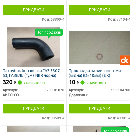
ПРИДБАТИ
ПРИДБАТИ
Код: 58809-4
Код: 77194-4
Топ продажів
Патрубок бензобака ГАЗ 3307,
Прокладка палив. системи
53, ГАЗЕЛЬ (гума NBR чорна)
(мідна) (D=10мм) (ДК)
320
10
₴
в наявності
₴
в наявності
Артикул:
52-1101070
Артикул:
36-1104788
АВТО-СОЮЗ 88
Дорожня карта
ПРИДБАТИ
ПРИДБАТИ
Код: 88509-4
Код: 48981-4
Топ продажів