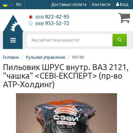
UA
RU
Доставка і оплата
Контакти
Вхід
822-42-95
(050)
953-52-72
(068)
Головна
Рульове управління
90740
Пильовик ШРУС внутр. ВАЗ 2121,
"чашка" <СЕВІ-ЕКСПЕРТ> (пр-во
АТР-Холдинг)