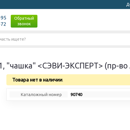
Д
-95
Обратный
-72
звонок
, "чашка" <СЭВИ-ЭКСПЕРТ> (пр-во
Товара нет в наличии
.
Каталожный номер
90740