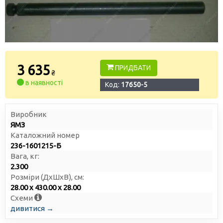
3 635
ПРИДБАТИ
₴
в наявності
Код:
17650-5
Виробник
ЯМЗ
Каталожний номер
236-1601215-Б
Вага, кг:
2.300
Розміри (ДxШxВ), см:
28.00 x 430.00 x 28.00
Схеми
дивитися →