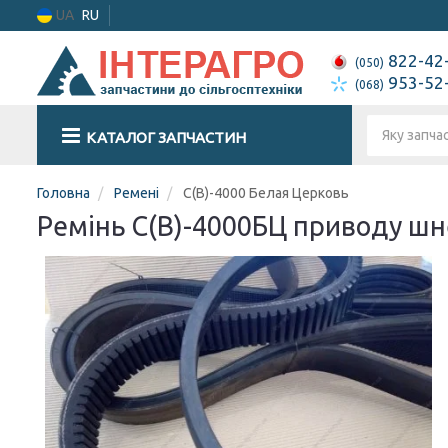
UA
RU
822-42
(050)
953-52
(068)
КАТАЛОГ ЗАПЧАСТИН
Головна
Ремені
С(В)-4000 Белая Церковь
Ремінь С(В)-4000БЦ приводу ш