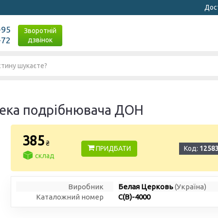
Дост
-95
Зворотній
-72
дзвінок
нека подрібнювача ДОН
385
₴
ПРИДБАТИ
Код:
1258
склад
Виробник
Белая Церковь
(Україна)
Каталожний номер
С(В)-4000