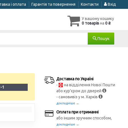
авка і оплата
Гарантія та повернення
Контакти
Вхід
У вашому кошику
0 товарів
на
0 ₴
Пошук
Доставка по Україні
-
на відділення Нової Пошти
3-1
або кур'єром до дверей
- самовивіз у м. Харків
докладніше →
Оплата при отриманні
або іншим зручним способом,
докладніше →