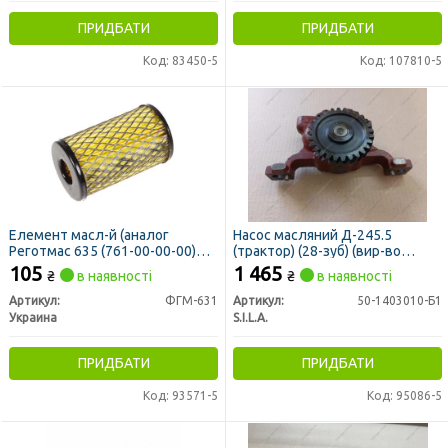
ПРИДБАТИ
ПРИДБАТИ
Код: 83450-5
Код: 107810-5
Елемент масл-й (аналог
Насос масляний Д-245.5
Реготмас 635 (761-00-00-00)
(трактор) (28-зуб) (вир-во
(пр-во Україна))
S.I.L.A)
105
1 465
₴
в наявності
₴
в наявності
Артикул:
ФГМ-631
Артикул:
50-1403010-Б1
Украина
S.I.L.A.
ПРИДБАТИ
ПРИДБАТИ
Код: 93571-5
Код: 95086-5