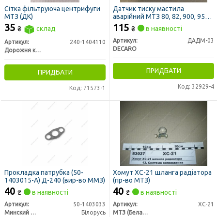
Сітка фільтруюча центрифуги
Датчик тиску мастила
МТЗ (ДК)
аварійний МТЗ 80, 82, 900, 950,
822, 1025, 1221 (DECARO)
35
115
₴
склад
₴
в наявності
Артикул:
ДАДМ-03
Артикул:
240-1404110
DECARO
Дорожня карта
ПРИДБАТИ
ПРИДБАТИ
Код: 32929-4
Код: 71573-1
Прокладка патрубка (50-
Хомут ХС-21 шланга радіатора
1403015-А) Д-240 (вир-во ММЗ)
(пр-во МТЗ)
40
40
₴
в наявності
₴
в наявності
Артикул:
50-1403033
Артикул:
ХС-21
Минский Моторный Завод
Білорусь
МТЗ (Беларусь)