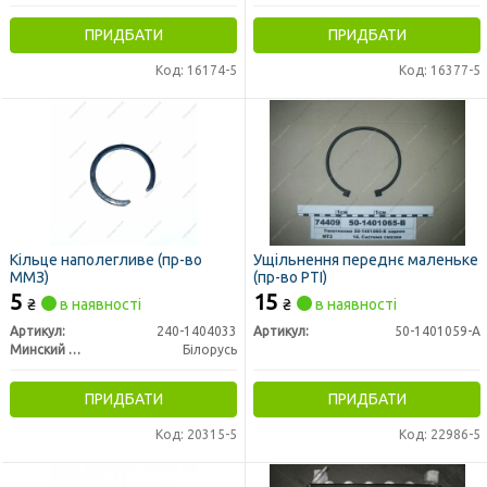
ПРИДБАТИ
ПРИДБАТИ
Код: 16174-5
Код: 16377-5
Кільце наполегливе (пр-во
Ущільнення переднє маленьке
ММЗ)
(пр-во РТІ)
5
15
₴
в наявності
₴
в наявності
Артикул:
240-1404033
Артикул:
50-1401059-А
Минский Моторный Завод
Білорусь
ПРИДБАТИ
ПРИДБАТИ
Код: 20315-5
Код: 22986-5