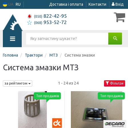
UA
RU
Доставка і оплата
Контакти
Вхід
822-42-95
(050)
953-52-72
(068)
Головна
Трактори
МТЗ
Система змазки
Система змазки МТЗ
1 - 24 из 24
за рейтингом
Фільтри
Топ продажів
Топ продажів