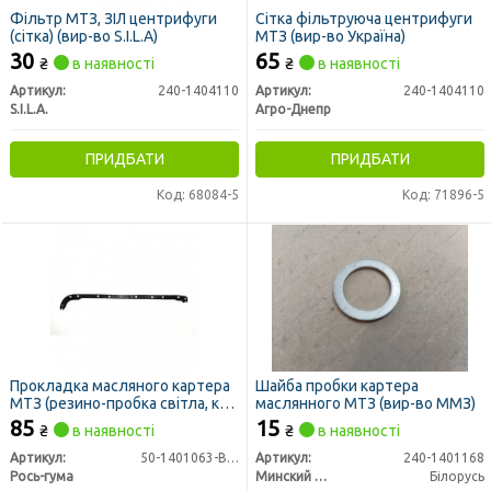
Фільтр МТЗ, ЗІЛ центрифуги
Сітка фільтруюча центрифуги
(сітка) (вир-во S.I.L.A)
МТЗ (вир-во Україна)
30
65
₴
в наявності
₴
в наявності
Артикул:
240-1404110
Артикул:
240-1404110
S.I.L.A.
Агро-Днепр
ПРИДБАТИ
ПРИДБАТИ
Код: 68084-5
Код: 71896-5
Прокладка масляного картера
Шайба пробки картера
МТЗ (резино-пробка світла, к-т
маслянного МТЗ (вир-во ММЗ)
из 2шт) (вир-во Рось-Гума)
85
15
₴
в наявності
₴
в наявності
Артикул:
50-1401063-В1проб
Артикул:
240-1401168
Рось-гума
Минский Моторный Завод
Білорусь