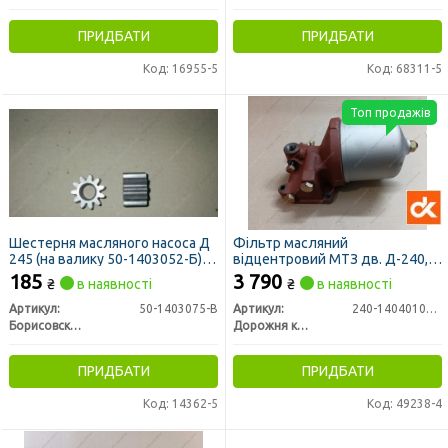
ПРИДБАТИ
ПРИДБАТИ
Код: 16955-5
Код: 68311-5
Топ продажів
Шестерня масляного насоса Д
Фільтр масляний
245 (на валику 50-1403052-Б)
відцентровий МТЗ дв. Д-240,
(пр-во БЗА)
Д-243 (центрифуга) (ДК)
185
3 790
₴
в наявності
₴
в наявності
Артикул:
50-1403075-В
Артикул:
240-1404010А-01
Борисовский Завод Агрегатов, Беларусь
Дорожня карта
ПРИДБАТИ
ПРИДБАТИ
Код: 14362-5
Код: 49238-4