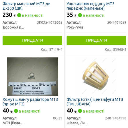
Фільтр масляний МТЗ дв.
Ущільнення піддону МТЗ
Д-260 (ДК)
переднє (маленьке)
230
35
₴
в наявності
₴
в наявності
Артикул:
DK035-1012005
Артикул:
50-1401059
Дорожня карта
Рось-гума
ПРИДБАТИ
ПРИДБАТИ
Код: 57119-4
Код: 83968-5
Хомут шлангу радіатора МТЗ
Фільтр (сітка) центифуги МТЗ
(пр-во МТЗ)
(ТМ JUBANA)
40
40
₴
в наявності
₴
в наявності
Артикул:
ХС-21
Артикул:
240-1404110
МТЗ (Беларусь)
Jubana, Литва