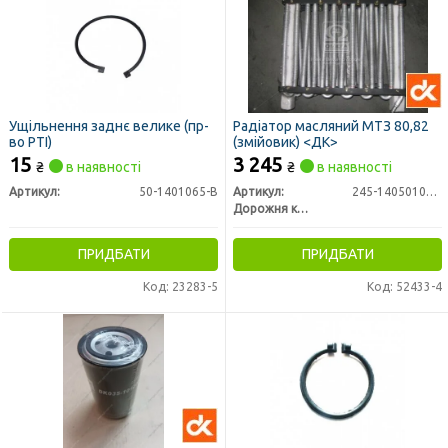
Ущільнення заднє велике (пр-
Радіатор масляний МТЗ 80,82
во РТІ)
(змійовик) <ДК>
15
3 245
₴
в наявності
₴
в наявності
Артикул:
50-1401065-В
Артикул:
245-1405010А-01
Дорожня карта
ПРИДБАТИ
ПРИДБАТИ
Код: 23283-5
Код: 52433-4