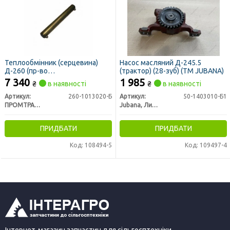
Теплообмінник (серцевина)
Насос масляний Д-245.5
Д-260 (пр-во
(трактор) (28-зуб) (ТМ JUBANA)
Промтрансенерго)
7 340
1 985
₴
в наявності
₴
в наявності
Артикул:
260-1013020-Б
Артикул:
50-1403010-Б1
ПРОМТРАНСЭНЕРГО
Jubana, Литва
ПРИДБАТИ
ПРИДБАТИ
Код: 108494-5
Код: 109497-4
Інтернет-магазин запчастин для сільгосптехніки