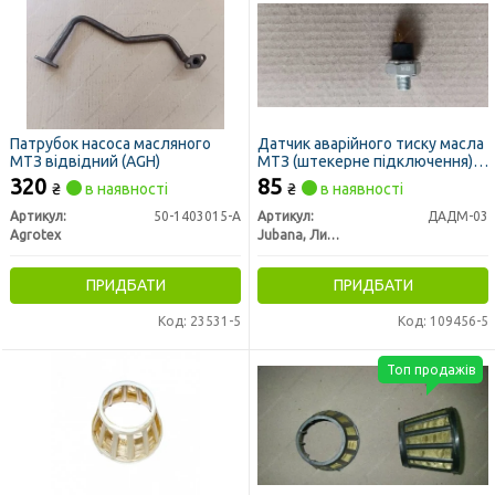
Патрубок насоса масляного
Датчик аварійного тиску масла
МТЗ відвідний (AGH)
МТЗ (штекерне підключення)
(ММ111) (вир-во Юбана)
320
85
₴
в наявності
₴
в наявності
Артикул:
50-1403015-А
Артикул:
ДАДМ-03
Agrotex
Jubana, Литва
ПРИДБАТИ
ПРИДБАТИ
Код: 23531-5
Код: 109456-5
Топ продажів