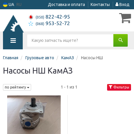
UA
RU
Доставка и оплата
Контакты
Вход
822-42-95
(050)
953-52-72
(068)
Главная
Грузовые авто
КамАЗ
Насосы НШ
Насосы НШ КамАЗ
1 - 1 из 1
по рейтингу
Фильтры